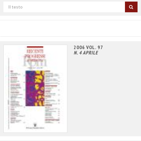
Cerca
per
titolo
2006 VOL. 97
N. 4 APRILE