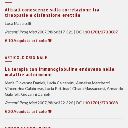
Attuali conoscenze sulla correlazione tra
tireopatie e disfunzione erettile
Luca Mascitelli
Recenti Prog Med
2007;98(6):317-321 | DOI
10.1701/270.3087
€ 10 Acquista articolo
ARTICOLO ORIGINALE
La terapia con immunoglobuline endovena nelle
malattie autoimmuni
Maria Giovanna Danieli, Lucia Calcabrini, Annalisa Marchetti,
Vincenzina Calabrese, Lucia Pettinari, Chiara Massaccesi, Armando
Gabrielli, Giovanni Danieli
Recenti Prog Med
2007;98(6):322-326 | DOI
10.1701/270.3088
€ 20 Acquista articolo