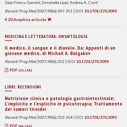
Gian Franco Gensini, Donatella Lippi, Andrea A. Conti
Recenti Prog Med
2007;98(6):347-351 | DOI
10.1701/270.3093
€ 20 Acquista articolo
MEDICINA E LETTERATURA: UN'ANTOLOGIA
Il medico, il sangue e il diavolo. Da: Appunti di un
giovane medico, di Michail A. Bulgakov
Recenti Prog Med
2007;98(6):352 | DOI
10.1701/270.3094
PDF
(23,1 kb)
LIBRI: RECENSIONI
Nutrizione clinica e patologia gastrointestinale;
L'implicito e l'esplicito in psicoterapia; Trattamento
dei tumori tiroidei
Recenti Prog Med
2007;98(6):353-354 | DOI
10.1701/270.3095
PDF
(46,3 kb)