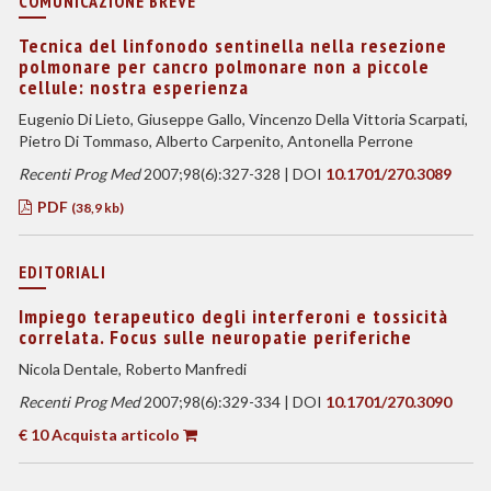
COMUNICAZIONE BREVE
Tecnica del linfonodo sentinella nella resezione
polmonare per cancro polmonare non a piccole
cellule: nostra esperienza
Eugenio Di Lieto, Giuseppe Gallo, Vincenzo Della Vittoria Scarpati,
Pietro Di Tommaso, Alberto Carpenito, Antonella Perrone
Recenti Prog Med
2007;98(6):327-328 | DOI
10.1701/270.3089
PDF
(38,9 kb)
EDITORIALI
Impiego terapeutico degli interferoni e tossicità
correlata. Focus sulle neuropatie periferiche
Nicola Dentale, Roberto Manfredi
Recenti Prog Med
2007;98(6):329-334 | DOI
10.1701/270.3090
€ 10 Acquista articolo