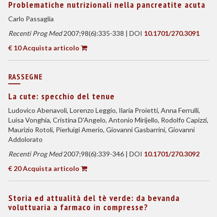
Problematiche nutrizionali nella pancreatite acuta
Carlo Passaglia
Recenti Prog Med
2007;98(6):335-338 | DOI
10.1701/270.3091
€ 10 Acquista articolo
RASSEGNE
La cute: specchio del tenue
Ludovico Abenavoli, Lorenzo Leggio, Ilaria Proietti, Anna Ferrulli,
Luisa Vonghia, Cristina D'Angelo, Antonio Mirijello, Rodolfo Capizzi,
Maurizio Rotoli, Pierluigi Amerio, Giovanni Gasbarrini, Giovanni
Addolorato
Recenti Prog Med
2007;98(6):339-346 | DOI
10.1701/270.3092
€ 20 Acquista articolo
Storia ed attualità del tè verde: da bevanda
voluttuaria a farmaco in compresse?