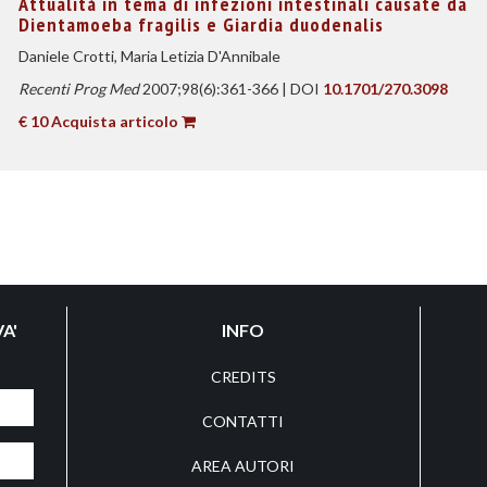
Attualità in tema di infezioni intestinali causate da
Dientamoeba fragilis e Giardia duodenalis
Daniele Crotti, Maria Letizia D'Annibale
Recenti Prog Med
2007;98(6):361-366 | DOI
10.1701/270.3098
€ 10 Acquista articolo
A'
INFO
CREDITS
CONTATTI
AREA AUTORI