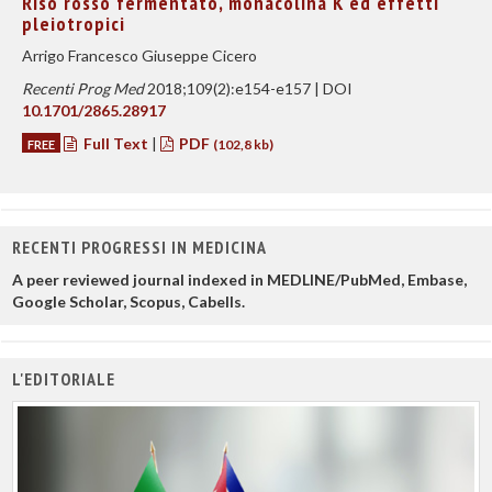
Riso rosso fermentato, monacolina K ed effetti
pleiotropici
Arrigo Francesco Giuseppe Cicero
Recenti Prog Med
2018;109(2):e154-e157 | DOI
10.1701/2865.28917
Full Text
|
PDF
FREE
(102,8 kb)
RECENTI PROGRESSI IN MEDICINA
A peer reviewed journal indexed in MEDLINE/PubMed, Embase,
Google Scholar, Scopus, Cabells.
L'EDITORIALE