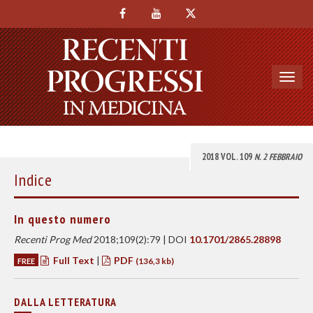
Toggl
navig
2018 VOL. 109
N. 2 FEBBRAIO
Indice
In questo numero
Recenti Prog Med
2018;109(2):79 | DOI
10.1701/2865.28898
Full Text
|
PDF
FREE
(136,3 kb)
DALLA LETTERATURA