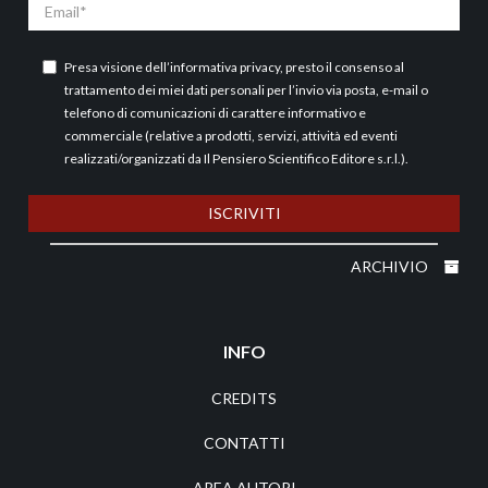
Email
Presa visione dell’
informativa privacy
, presto il consenso al
trattamento dei miei dati personali per l’invio via posta, e-mail o
telefono di comunicazioni di carattere informativo e
commerciale (relative a prodotti, servizi, attività ed eventi
realizzati/organizzati da Il Pensiero Scientifico Editore s.r.l.).
ISCRIVITI
ARCHIVIO
INFO
CREDITS
CONTATTI
AREA AUTORI