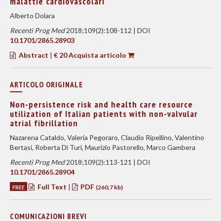
malattie cardiovascolari
Alberto Dolara
Recenti Prog Med
2018;109(2):108-112 | DOI
10.1701/2865.28903
Abstract
|
€ 20 Acquista articolo
ARTICOLO ORIGINALE
Non-persistence risk and health care resource
utilization of Italian patients with non-valvular
atrial fibrillation
Nazarena Cataldo, Valeria Pegoraro, Claudio Ripellino, Valentino
Bertasi, Roberta Di Turi, Maurizio Pastorello, Marco Gambera
Recenti Prog Med
2018;109(2):113-121 | DOI
10.1701/2865.28904
Full Text
|
PDF
FREE
(260,7 kb)
COMUNICAZIONI BREVI