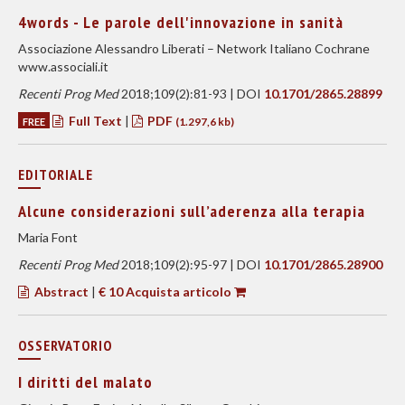
4words - Le parole dell'innovazione in sanità
Associazione Alessandro Liberati – Network Italiano Cochrane
www.associali.it
Recenti Prog Med
2018;109(2):81-93 | DOI
10.1701/2865.28899
Full Text
|
PDF
FREE
(1.297,6 kb)
EDITORIALE
Alcune considerazioni sull’aderenza alla terapia
Maria Font
Recenti Prog Med
2018;109(2):95-97 | DOI
10.1701/2865.28900
Abstract
|
€ 10 Acquista articolo
OSSERVATORIO
I diritti del malato