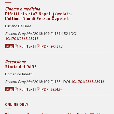
Cinema e medicina
Difetti di vista? Napoli (s)velata.
L'ultimo film di Ferzan Özpetek
Luciano De Fiore
Recenti Prog Med
2018;109(2):151-152 | DOI
10.1701/2865.28915
Full Text
|
PDF
FREE
(193,2 kb)
Recensione
Storia dell'AIDS
Domenico Ribatti
Recenti Prog Med
2018;109(2):153 | DOI
10.1701/2865.28916
Full Text
|
PDF
FREE
(58,0 kb)
ONLINE ONLY