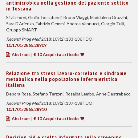
antimicrobica nella gestione del paziente settico
in Toscana
Silvia Forni, Giulio Toccafondi, Bruno Viaggi, Maddalena Grazzini,
Sara D’Arienzo, Fabrizio Gemmi, Andrea Vannucci, Giorgio Tulli,
Gruppo SMART
Recenti Prog Med
2018;109(2):133-136 | DOI
10.1701/2865.28909
Abstract
|
€ 10 Acquista articolo
Relazione tra stress lavoro-correlato e sindrome
metabolica nella popolazione infermieristica
italiana
Debora Rosa, Stefano Terzoni, Rosalba Lembo, Anne Destrebecq
Recenti Prog Med
2018;109(2):137-138 | DOI
10.1701/2865.28910
Abstract
|
€ 10 Acquista articolo
Decision aid e scelta informata sullo screening