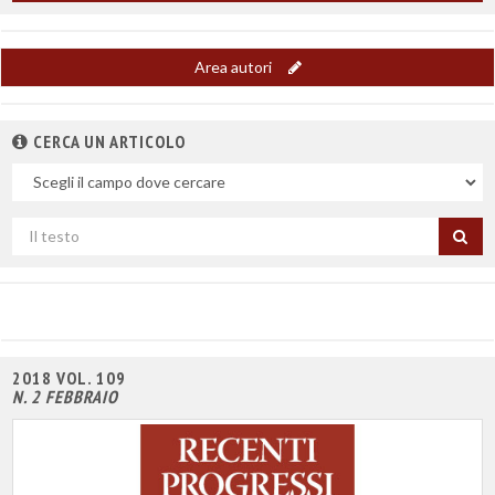
Area autori
CERCA UN ARTICOLO
Nel
campo
Cerca
per
titolo
2018 VOL. 109
N. 2 FEBBRAIO