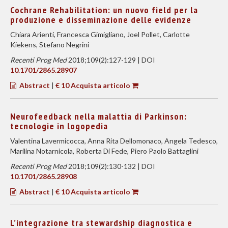
Cochrane Rehabilitation: un nuovo field per la
produzione e disseminazione delle evidenze
Chiara Arienti, Francesca Gimigliano, Joel Pollet, Carlotte
Kiekens, Stefano Negrini
Recenti Prog Med
2018;109(2):127-129 | DOI
10.1701/2865.28907
Abstract
|
€ 10 Acquista articolo
Neurofeedback nella malattia di Parkinson:
tecnologie in logopedia
Valentina Lavermicocca, Anna Rita Dellomonaco, Angela Tedesco,
Marilina Notarnicola, Roberta Di Fede, Piero Paolo Battaglini
Recenti Prog Med
2018;109(2):130-132 | DOI
10.1701/2865.28908
Abstract
|
€ 10 Acquista articolo
L’integrazione tra stewardship diagnostica e