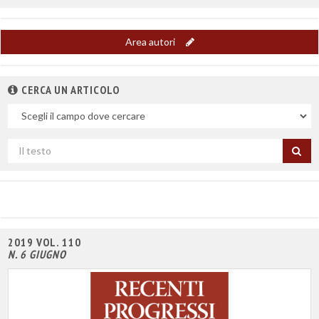
Area autori
CERCA UN ARTICOLO
Nel
campo
Cerca
per
titolo
2019 VOL. 110
N. 6 GIUGNO