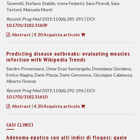
Taverniti, Stefano Stabile, Irene Federici, Sara Pirondi, Sara
Testoni, Manuela Monti
Recenti Prog Med
2019;110(6):285-291 | DOI
10.1701/3182.31609
Abstract
|
€ 20 Acquista articolo
Predicting disease outbreaks: evaluating measles
infection with Wikipedia Trends
Sandro Provenzano, Omar Enzo Santangelo, Domiziana Giordano,
Enrico Alagna, Dario Piazza, Dario Genovese, Giuseppe Calamusa,
Alberto Firenze
Recenti Prog Med
2019;110(6):292-296 | DOI
10.1701/3182.31610
Abstract
|
€ 20 Acquista articolo
CASI CLINICI
Adenoma epatico con alti indici di flogosi: quale