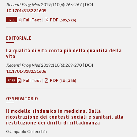
Recenti Prog Med
2019;110(6):265-267 | DOI
10.1701/3182.31605
Full Text
|
PDF
FREE
(595,5 kb)
EDITORIALE
La qualità di vita conta più della quantità della
vita
Recenti Prog Med
2019;110(6):269-270 | DOI
10.1701/3182.31606
Full Text
|
PDF
FREE
(101,3 kb)
OSSERVATORIO
Il modello sindemico in medicina. Dalla
ricostruzione dei contesti sociali e sanitari, alla
restituzione dei diritti di cittadinanza
Giampaolo Collecchia