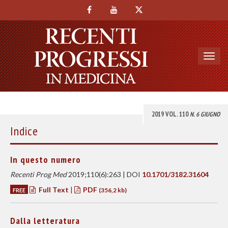
Toggl
navig
2019 VOL. 110
N. 6 GIUGNO
Indice
In questo numero
Recenti Prog Med
2019;110(6):263 | DOI
10.1701/3182.31604
Full Text
|
PDF
FREE
(356,2 kb)
Dalla letteratura