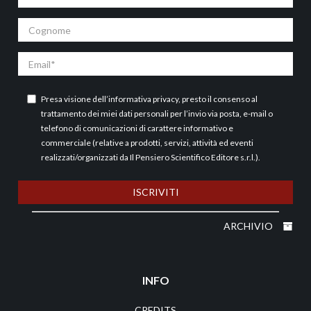
Cognome
Email
Presa visione dell’
informativa privacy
, presto il consenso al
trattamento dei miei dati personali per l’invio via posta, e-mail o
telefono di comunicazioni di carattere informativo e
commerciale (relative a prodotti, servizi, attività ed eventi
realizzati/organizzati da Il Pensiero Scientifico Editore s.r.l.).
ISCRIVITI
ARCHIVIO
INFO
CREDITS