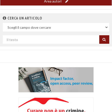
Area autori
CERCA UN ARTICOLO
Nel
campo
Cerca
per
titolo