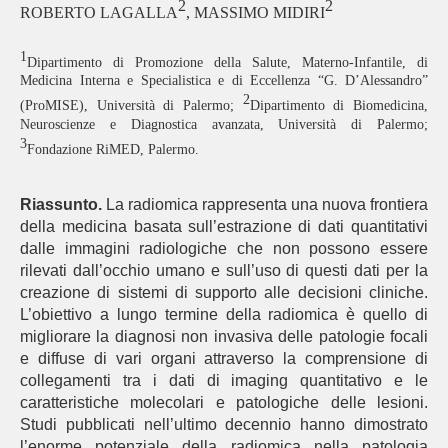
2
2
ROBERTO LAGALLA
, MASSIMO MIDIRI
1
Dipartimento di Promozione della Salute, Materno-Infantile, di
Medicina Interna e Specialistica e di Eccellenza “G. D’Alessandro”
2
(ProMISE), Università di Palermo;
Dipartimento di Biomedicina,
Neuroscienze e Diagnostica avanzata, Università di Palermo;
3
Fondazione RiMED, Palermo.
Riassunto.
La radiomica rappresenta una nuova frontiera
della medicina basata sull’estrazione di dati quantitativi
dalle immagini radiologiche che non possono essere
rilevati dall’occhio umano e sull’uso di questi dati per la
creazione di sistemi di supporto alle decisioni cliniche.
L’obiettivo a lungo termine della radiomica è quello di
migliorare la diagnosi non invasiva delle patologie focali
e diffuse di vari organi attraverso la comprensione di
collegamenti tra i dati di imaging quantitativo e le
caratteristiche molecolari e patologiche delle lesioni.
Studi pubblicati nell’ultimo decennio hanno dimostrato
l’enorme potenziale della radiomica nella patologia