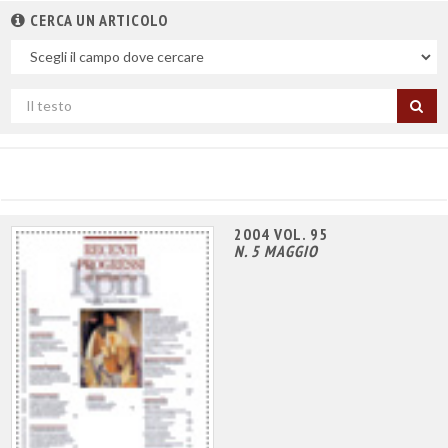
CERCA UN ARTICOLO
Nel
campo
Cerca
per
titolo
2004 VOL. 95
N. 5 MAGGIO