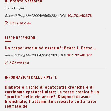
di Pronto Soccorso
Frank Huyler
Recenti Prog Med
2004;95(5):282 | DOI
10.1701/40.378
PDF
(101,0 kb)
LIBRI: RECENSIONI
Un corpo: averlo od esserlo?; Beato il Paese...
Recenti Prog Med
2004;95(5):283 | DOI
10.1701/40.379
PDF
(90,6 kb)
INFORMAZIONI DALLE RIVISTE
Diabete e rischio di epatopatie croniche e di
carcinoma epatocellulare; La tosse cronica è un
“prurito” delle vie aeree?; Diagnosi di asma
bronchiale; Trattamento associato dell’artrite
reumatoide