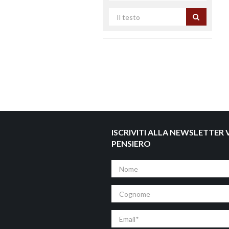
Cerca
per
titolo
ISCRIVITI ALLA NEWSLETTER V
PENSIERO
Nome
Cognome
Email