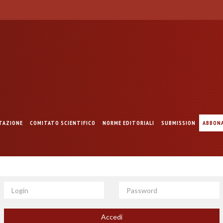
TAZIONE
COMITATO SCIENTIFICO
NORME EDITORIALI
SUBMISSION
ABBON
Login
Password
Accedi