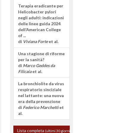
Terapia eradicante per
Helicobacter pylori
negli adulti: indicazioni
delle linee guida 2024
dell’American College
of ...
di
Viviana Forte
et al.
Una stagione di riforme
per la sanità?
di
Marco Geddes da
Filicaia
et al.
La bronchiolite da virus
respiratorio sinciziale
nel lattante: una nuova
era della prevenzione
di
Federico Marchetti
et
al.
Lista completa
(ultimi 30 giorni)