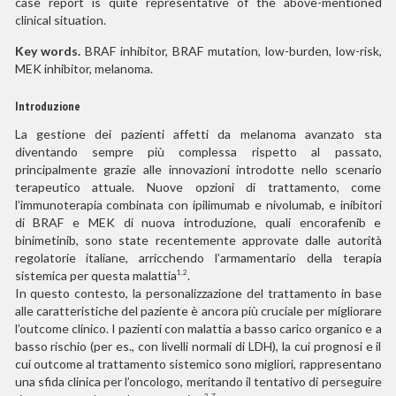
case report is quite representative of the above-mentioned
clinical situation.
Key words.
BRAF inhibitor, BRAF mutation, low-burden, low-risk,
MEK inhibitor, melanoma.
Introduzione
La gestione dei pazienti affetti da melanoma avanzato sta
diventando sempre più complessa rispetto al passato,
principalmente grazie alle innovazioni introdotte nello scenario
terapeutico attuale. Nuove opzioni di trattamento, come
l’immunoterapia combinata con ipilimumab e nivolumab, e inibitori
di BRAF e MEK di nuova introduzione, quali encorafenib e
binimetinib, sono state recentemente approvate dalle autorità
regolatorie italiane, arricchendo l’armamentario della terapia
sistemica per questa malattia
.
1,2
In questo contesto, la personalizzazione del trattamento in base
alle caratteristiche del paziente è ancora più cruciale per migliorare
l’outcome clinico. I pazienti con malattia a basso carico organico e a
basso rischio (per es., con livelli normali di LDH), la cui prognosi e il
cui outcome al trattamento sistemico sono migliori, rappresentano
una sfida clinica per l’oncologo, meritando il tentativo di perseguire