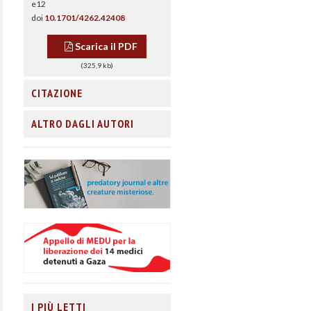
e12
doi
10.1701/4262.42408
Scarica il PDF
(325,9 kb)
CITAZIONE
ALTRO DAGLI AUTORI
I PIÙ LETTI