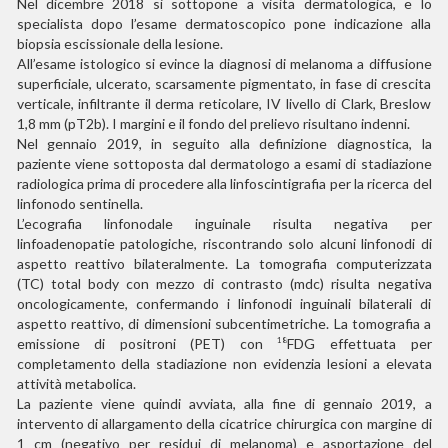
Nel dicembre 2018 si sottopone a visita dermatologica, e lo
specialista dopo l’esame dermatoscopico pone indicazione alla
biopsia escissionale della lesione.
All’esame istologico si evince la diagnosi di melanoma a diffusione
superficiale, ulcerato, scarsamente pigmentato, in fase di crescita
verticale, infiltrante il derma reticolare, IV livello di Clark, Breslow
1,8 mm (pT2b). I margini e il fondo del prelievo risultano indenni.
Nel gennaio 2019, in seguito alla definizione diagnostica, la
paziente viene sottoposta dal dermatologo a esami di stadiazione
radiologica prima di procedere alla linfoscintigrafia per la ricerca del
linfonodo sentinella.
L’ecografia linfonodale inguinale risulta negativa per
linfoadenopatie patologiche, riscontrando solo alcuni linfonodi di
aspetto reattivo bilateralmente. La tomografia computerizzata
(TC) total body con mezzo di contrasto (mdc) risulta negativa
oncologicamente, confermando i linfonodi inguinali bilaterali di
aspetto reattivo, di dimensioni subcentimetriche. La tomografia a
emissione di positroni (PET) con
FDG effettuata per
18
completamento della stadiazione non evidenzia lesioni a elevata
attività metabolica.
La paziente viene quindi avviata, alla fine di gennaio 2019, a
intervento di allargamento della cicatrice chirurgica con margine di
1 cm (negativo per residui di melanoma) e asportazione del