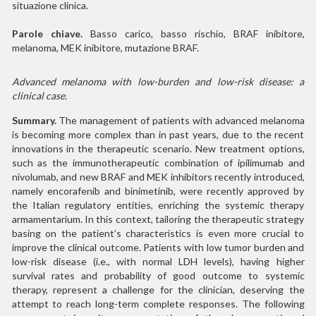
situazione clinica.
Parole chiave.
Basso carico, basso rischio, BRAF inibitore,
melanoma, MEK inibitore, mutazione BRAF.
Advanced melanoma with low-burden and low-risk disease: a
clinical case.
Summary.
The management of patients with advanced melanoma
is becoming more complex than in past years, due to the recent
innovations in the therapeutic scenario. New treatment options,
such as the immunotherapeutic combination of ipilimumab and
nivolumab, and new BRAF and MEK inhibitors recently introduced,
namely encorafenib and binimetinib, were recently approved by
the Italian regulatory entities, enriching the systemic therapy
armamentarium. In this context, tailoring the therapeutic strategy
basing on the patient’s characteristics is even more crucial to
improve the clinical outcome. Patients with low tumor burden and
low-risk disease (i.e., with normal LDH levels), having higher
survival rates and probability of good outcome to systemic
therapy, represent a challenge for the clinician, deserving the
attempt to reach long-term complete responses. The following