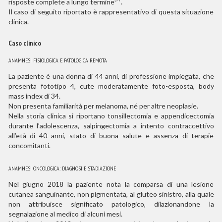
risposte complete a lungo termine
.
3-7
Il caso di seguito riportato è rappresentativo di questa situazione
clinica.
Caso clinico
ANAMNESI FISIOLOGICA E PATOLOGICA REMOTA
La paziente è una donna di 44 anni, di professione impiegata, che
presenta fototipo 4, cute moderatamente foto-esposta, body
mass index di 34.
Non presenta familiarità per melanoma, né per altre neoplasie.
Nella storia clinica si riportano tonsillectomia e appendicectomia
durante l’adolescenza, salpingectomia a intento contraccettivo
all’età di 40 anni, stato di buona salute e assenza di terapie
concomitanti.
ANAMNESI ONCOLOGICA: DIAGNOSI E STADIAZIONE
Nel giugno 2018 la paziente nota la comparsa di una lesione
cutanea sanguinante, non pigmentata, al gluteo sinistro, alla quale
non attribuisce significato patologico, dilazionandone la
segnalazione al medico di alcuni mesi.