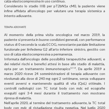
calza elastocompressiva in uso continuo.
Considerato lo stadio IIIB per pT2bN1a cM0, la paziente viene
infine affidata all’oncologo per valutare una terapia sistemica a
intento adiuvante.
TERAPIA ADIUVANTE
Al momento della prima visita oncologica nel marzo 2019, la
paziente si presenta in buone condizioni generali, con performance
status di 0 secondo la scala ECOG, nonostante parziale limitazione
funzionale per linfedema G2 all’arto inferiore sinistro, gestito con
uso di calza elastocompressiva a permanenza.
Informata dall’oncologo delle possibilità terapeutiche adiuvanti, e
dei relativi rischi e benefici attesi in base allo stadio di malattia,
opta per un trattamento immunoterapico
. Da aprile 2019 a
12-14
marzo 2020 riceve 24 somministrazioni di terapia adiuvante con
nivolumab alla dose di 240 mg ogni 2 settimane, senza sviluppare
eventi avversi e mantenendo qualità di vita (QoL) ottimale. I
controlli radiologici con TC total body con mdc ed ecografie
eseguiti ogni 3-4 mesi durante il trattamento non mostrano
ripresa di malattia.
Nell’aprile 2020, al termine del trattamento adiuvante, la TC total
body con mdc di ristadiazione risulta negativa. Nel luglio 2020