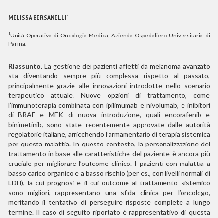
MELISSA BERSANELLI
1
Unità Operativa di Oncologia Medica, Azienda Ospedaliero-Universitaria di
1
Parma.
Riassunto.
La gestione dei pazienti affetti da melanoma avanzato
sta diventando sempre più complessa rispetto al passato,
principalmente grazie alle innovazioni introdotte nello scenario
terapeutico attuale. Nuove opzioni di trattamento, come
l’immunoterapia combinata con ipilimumab e nivolumab, e inibitori
di BRAF e MEK di nuova introduzione, quali encorafenib e
binimetinib, sono state recentemente approvate dalle autorità
regolatorie italiane, arricchendo l’armamentario di terapia sistemica
per questa malattia. In questo contesto, la personalizzazione del
trattamento in base alle caratteristiche del paziente è ancora più
cruciale per migliorare l’outcome clinico. I pazienti con malattia a
basso carico organico e a basso rischio (per es., con livelli normali di
LDH), la cui prognosi e il cui outcome al trattamento sistemico
sono migliori, rappresentano una sfida clinica per l’oncologo,
meritando il tentativo di perseguire risposte complete a lungo
termine. Il caso di seguito riportato è rappresentativo di questa