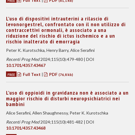
Full Text
|
PDF
FREE
(81,1 kb)
L’uso di dispositivi intrauterini a rilascio di
levonorgestrel, confrontato con il non utilizzo di
contraccettivi ormonali, è associato a una
riduzione del rischio di ictus ischemico e a un
rischio inalterato di emorragia
Peter K. Kurotschka, Henry Barry, Alice Serafini
Recenti Prog Med
2024;115(10):479-480 | DOI
10.1701/4357.43467
Full Text
|
PDF
FREE
(76,8 kb)
L’uso di oppioidi in gravidanza non è associato a un
maggior rischio di disturbi neuropsichiatrici nei
bambini
Alice Serafini, Allen Shaughnessy, Peter K. Kurotschka
Recenti Prog Med
2024;115(10):481-482 | DOI
10.1701/4357.43468