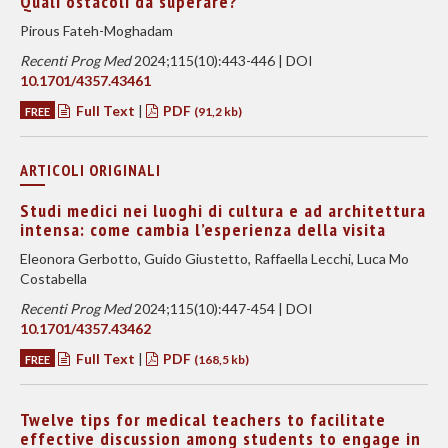
Quali ostacoli da superare?
Pirous Fateh-Moghadam
Recenti Prog Med
2024;115(10):443-446 | DOI
10.1701/4357.43461
Full Text
|
PDF
FREE
(91,2 kb)
ARTICOLI ORIGINALI
Studi medici nei luoghi di cultura e ad architettura
intensa: come cambia l’esperienza della visita
Eleonora Gerbotto, Guido Giustetto, Raffaella Lecchi, Luca Mo
Costabella
Recenti Prog Med
2024;115(10):447-454 | DOI
10.1701/4357.43462
Full Text
|
PDF
FREE
(168,5 kb)
Twelve tips for medical teachers to facilitate
effective discussion among students to engage in