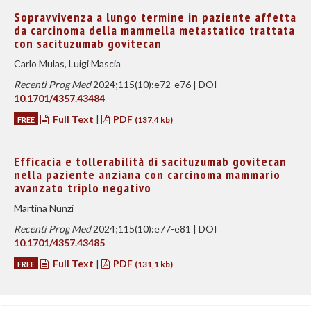
Sopravvivenza a lungo termine in paziente affetta
da carcinoma della mammella metastatico trattata
con sacituzumab govitecan
Carlo Mulas, Luigi Mascia
Recenti Prog Med
2024;115(10):e72-e76 | DOI
10.1701/4357.43484
Full Text
|
PDF
FREE
(137,4 kb)
Efficacia e tollerabilità di sacituzumab govitecan
nella paziente anziana con carcinoma mammario
avanzato triplo negativo
Martina Nunzi
Recenti Prog Med
2024;115(10):e77-e81 | DOI
10.1701/4357.43485
Full Text
|
PDF
FREE
(131,1 kb)