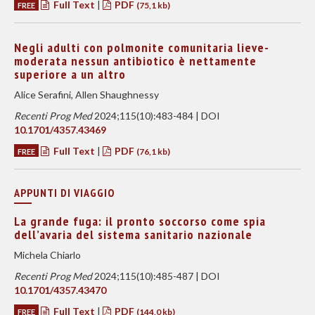
Full Text
|
PDF
FREE
(75,1 kb)
Negli adulti con polmonite comunitaria lieve-
moderata nessun antibiotico è nettamente
superiore a un altro
Alice Serafini, Allen Shaughnessy
Recenti Prog Med
2024;115(10):483-484 | DOI
10.1701/4357.43469
Full Text
|
PDF
FREE
(76,1 kb)
APPUNTI DI VIAGGIO
La grande fuga: il pronto soccorso come spia
dell’avaria del sistema sanitario nazionale
Michela Chiarlo
Recenti Prog Med
2024;115(10):485-487 | DOI
10.1701/4357.43470
Full Text
|
PDF
FREE
(144,0 kb)