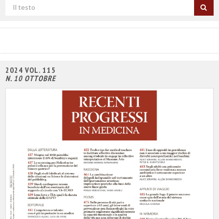
Cerca
per
titolo
2024 VOL. 115
N. 10 OTTOBRE