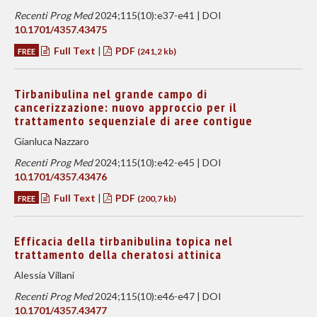
Recenti Prog Med
2024;115(10):e37-e41 | DOI
10.1701/4357.43475
Full Text
|
PDF
FREE
(241,2 kb)
Tirbanibulina nel grande campo di
cancerizzazione: nuovo approccio per il
trattamento sequenziale di aree contigue
Gianluca Nazzaro
Recenti Prog Med
2024;115(10):e42-e45 | DOI
10.1701/4357.43476
Full Text
|
PDF
FREE
(200,7 kb)
Efficacia della tirbanibulina topica nel
trattamento della cheratosi attinica
Alessia Villani
Recenti Prog Med
2024;115(10):e46-e47 | DOI
10.1701/4357.43477