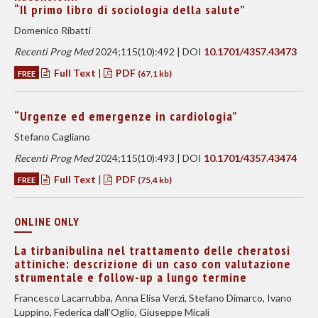
“Il primo libro di sociologia della salute”
Domenico Ribatti
Recenti Prog Med
2024;115(10):492 | DOI
10.1701/4357.43473
Full Text
|
PDF
FREE
(67,1 kb)
“Urgenze ed emergenze in cardiologia”
Stefano Cagliano
Recenti Prog Med
2024;115(10):493 | DOI
10.1701/4357.43474
Full Text
|
PDF
FREE
(75,4 kb)
ONLINE ONLY
La tirbanibulina nel trattamento delle cheratosi
attiniche: descrizione di un caso con valutazione
strumentale e follow-up a lungo termine
Francesco Lacarrubba, Anna Elisa Verzì, Stefano Dimarco, Ivano
Luppino, Federica dall’Oglio, Giuseppe Micali