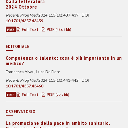
Dalla letteratura
2024 Ottobre
Recenti Prog Med
2024;115(10):437-439 | DOI
10.1701/4357.43459
Full Text
|
PDF
FREE
(436,5 kb)
EDITORIALE
Competenza o talento: cosa è più importante in un
medico?
Francesca Alvau, Luca De Fiore
Recenti Prog Med
2024;115(10):441-442 | DOI
10.1701/4357.43460
Full Text
|
PDF
FREE
(72,7 kb)
OSSERVATORIO
La promozione della pace in ambito sanitario.