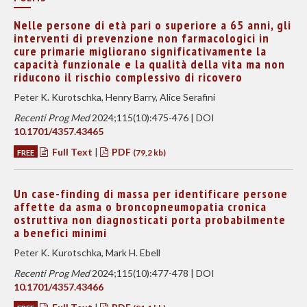
Nelle persone di età pari o superiore a 65 anni, gli
interventi di prevenzione non farmacologici in
cure primarie migliorano significativamente la
capacità funzionale e la qualità della vita ma non
riducono il rischio complessivo di ricovero
Peter K. Kurotschka, Henry Barry, Alice Serafini
Recenti Prog Med
2024;115(10):475-476 | DOI
10.1701/4357.43465
Full Text
|
PDF
FREE
(79,2 kb)
Un case-finding di massa per identificare persone
affette da asma o broncopneumopatia cronica
ostruttiva non diagnosticati porta probabilmente
a benefici minimi
Peter K. Kurotschka, Mark H. Ebell
Recenti Prog Med
2024;115(10):477-478 | DOI
10.1701/4357.43466