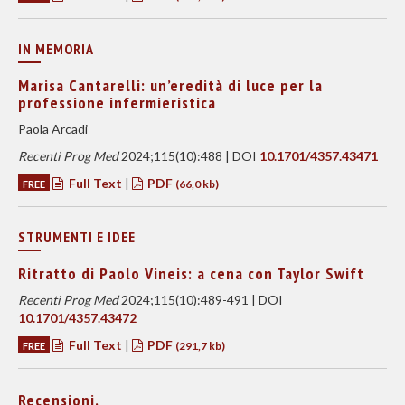
IN MEMORIA
Marisa Cantarelli: un’eredità di luce per la
professione infermieristica
Paola Arcadi
Recenti Prog Med
2024;115(10):488 | DOI
10.1701/4357.43471
Full Text
|
PDF
FREE
(66,0 kb)
STRUMENTI E IDEE
Ritratto di Paolo Vineis: a cena con Taylor Swift
Recenti Prog Med
2024;115(10):489-491 | DOI
10.1701/4357.43472
Full Text
|
PDF
FREE
(291,7 kb)
Recensioni.