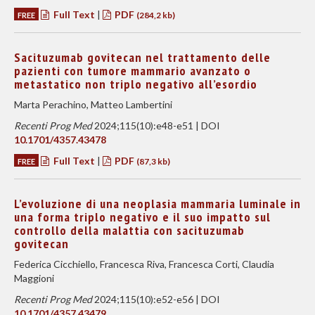
Full Text
|
PDF
FREE
(284,2 kb)
Sacituzumab govitecan nel trattamento delle
pazienti con tumore mammario avanzato o
metastatico non triplo negativo all’esordio
Marta Perachino, Matteo Lambertini
Recenti Prog Med
2024;115(10):e48-e51 | DOI
10.1701/4357.43478
Full Text
|
PDF
FREE
(87,3 kb)
L’evoluzione di una neoplasia mammaria luminale in
una forma triplo negativo e il suo impatto sul
controllo della malattia con sacituzumab
govitecan
Federica Cicchiello, Francesca Riva, Francesca Corti, Claudia
Maggioni
Recenti Prog Med
2024;115(10):e52-e56 | DOI
10.1701/4357.43479