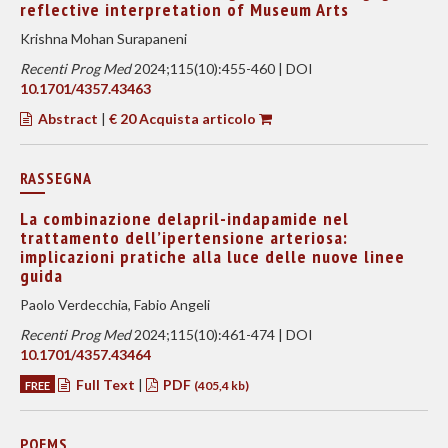
reflective interpretation of Museum Arts
Krishna Mohan Surapaneni
Recenti Prog Med
2024;115(10):455-460 | DOI
10.1701/4357.43463
Abstract
|
€ 20 Acquista articolo
RASSEGNA
La combinazione delapril-indapamide nel
trattamento dell’ipertensione arteriosa:
implicazioni pratiche alla luce delle nuove linee
guida
Paolo Verdecchia, Fabio Angeli
Recenti Prog Med
2024;115(10):461-474 | DOI
10.1701/4357.43464
Full Text
|
PDF
FREE
(405,4 kb)
POEMS