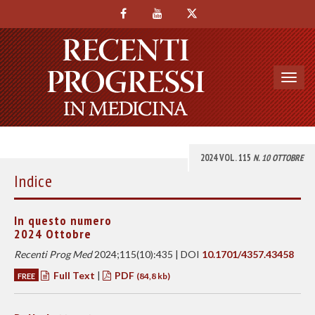
Toggl
navig
2024 VOL. 115
N. 10 OTTOBRE
Indice
In questo numero
2024 Ottobre
Recenti Prog Med
2024;115(10):435 | DOI
10.1701/4357.43458
Full Text
|
PDF
FREE
(84,8 kb)