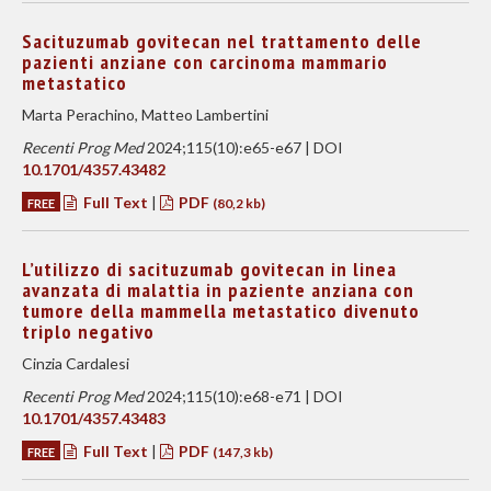
Sacituzumab govitecan nel trattamento delle
pazienti anziane con carcinoma mammario
metastatico
Marta Perachino, Matteo Lambertini
Recenti Prog Med
2024;115(10):e65-e67 | DOI
10.1701/4357.43482
Full Text
|
PDF
FREE
(80,2 kb)
L’utilizzo di sacituzumab govitecan in linea
avanzata di malattia in paziente anziana con
tumore della mammella metastatico divenuto
triplo negativo
Cinzia Cardalesi
Recenti Prog Med
2024;115(10):e68-e71 | DOI
10.1701/4357.43483
Full Text
|
PDF
FREE
(147,3 kb)