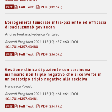
Full Text
|
PDF
FREE
(232,0 kb)
Eterogeneità tumorale intra-paziente ed efficacia
di sacituzumab govitecan
Andrea Fontana, Federica Pantaleo
Recenti Prog Med
2024;115(10):e57-e60 | DOI
10.1701/4357.43480
Full Text
|
PDF
FREE
(156,0 kb)
Gestione clinica di paziente con carcinoma
mammario non triplo negativo che si converte in
un sottotipo triplo negativo alla recidiva
Francesca Poggio
Recenti Prog Med
2024;115(10):e61-e64 | DOI
10.1701/4357.43481
Full Text
|
PDF
FREE
(154,7 kb)