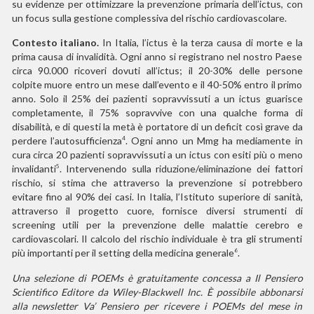
su evidenze per ottimizzare la prevenzione primaria dell’ictus, con
un focus sulla gestione complessiva del rischio cardiovascolare.
Contesto italiano.
In Italia, l’ictus è la terza causa di morte e la
prima causa di invalidità. Ogni anno si registrano nel nostro Paese
circa 90.000 ricoveri dovuti all’ictus; il 20-30% delle persone
colpite muore entro un mese dall’evento e il 40-50% entro il primo
anno. Solo il 25% dei pazienti sopravvissuti a un ictus guarisce
completamente, il 75% sopravvive con una qualche forma di
disabilità, e di questi la metà è portatore di un deficit così grave da
perdere l’autosufficienza
. Ogni anno un Mmg ha mediamente in
4
cura circa 20 pazienti sopravvissuti a un ictus con esiti più o meno
invalidanti
. Intervenendo sulla riduzione/eliminazione dei fattori
5
rischio, si stima che attraverso la prevenzione si potrebbero
evitare fino al 90% dei casi. In Italia, l’Istituto superiore di sanità,
attraverso il progetto cuore, fornisce diversi strumenti di
screening utili per la prevenzione delle malattie cerebro e
cardiovascolari. Il calcolo del rischio individuale è tra gli strumenti
più importanti per il setting della medicina generale
.
6
Una selezione di POEMs è gratuitamente concessa a Il Pensiero
Scientifico Editore da Wiley-Blackwell Inc. È possibile abbonarsi
alla newsletter Va’ Pensiero per ricevere i POEMs del mese in