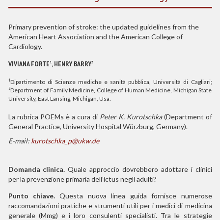
Primary prevention of stroke: the updated guidelines from the
American Heart Association and the American College of
Cardiology.
VIVIANA FORTE
, HENRY BARRY
1
2
Dipartimento di Scienze mediche e sanità pubblica, Università di Cagliari;
1
Department of Family Medicine, College of Human Medicine, Michigan State
2
University, East Lansing, Michigan, Usa.
La rubrica POEMs è a cura di
Peter K. Kurotschka
(
Department of
General Practice, University Hospital Würzburg, Germany).
E-mail:
kurotschka_p@ukw.de
Domanda clinica.
Quale approccio dovrebbero adottare i clinici
per la prevenzione primaria dell’ictus negli adulti?
Punto chiave.
Questa nuova linea guida fornisce numerose
raccomandazioni pratiche e strumenti utili per i medici di medicina
generale (Mmg) e i loro consulenti specialisti. Tra le strategie