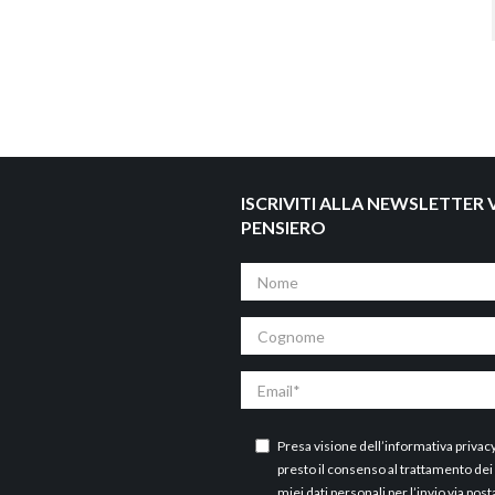
ISCRIVITI ALLA NEWSLETTER V
PENSIERO
Nome
Cognome
Email
Presa visione dell’
informativa privac
presto il consenso al trattamento dei
miei dati personali per l’invio via post