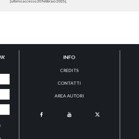
[ultimo accesso 20 febbraio 2025].
A'
INFO
CREDITS
CONTATTI
AREA AUTORI
y
,
a,