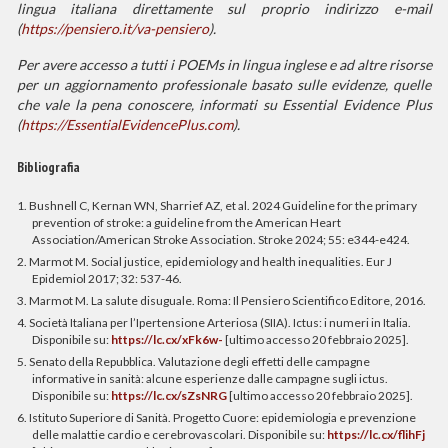
lingua italiana direttamente sul proprio indirizzo e-mail
(
https://pensiero.it/va-pensiero
).
Per avere accesso a tutti i POEMs in lingua inglese e ad altre risorse
per un aggiornamento professionale basato sulle evidenze, quelle
che vale la pena conoscere, informati su Essential Evidence Plus
(
https://EssentialEvidencePlus.com
).
Bibliografia
1. Bushnell C, Kernan WN, Sharrief AZ, et al. 2024 Guideline for the primary
prevention of stroke: a guideline from the American Heart
Association/American Stroke Association. Stroke 2024; 55: e344-e424.
2. Marmot M. Social justice, epidemiology and health inequalities. Eur J
Epidemiol 2017; 32: 537-46.
3. Marmot M. La salute disuguale. Roma: Il Pensiero Scientifico Editore, 2016.
4. Società Italiana per l’Ipertensione Arteriosa (SIIA). Ictus: i numeri in Italia.
Disponibile su:
https://lc.cx/xFk6w-
[ultimo accesso 20 febbraio 2025].
5. Senato della Repubblica. Valutazione degli effetti delle campagne
informative in sanità: alcune esperienze dalle campagne sugli ictus.
Disponibile su:
https://lc.cx/sZsNRG
[ultimo accesso 20 febbraio 2025].
6. Istituto Superiore di Sanità. Progetto Cuore: epidemiologia e prevenzione
delle malattie cardio e cerebrovascolari. Disponibile su:
https://lc.cx/flihFj