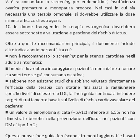
9.
è raccomandato lo screening per endometriosi, insufficienza
ovarica prematura e menopausa precoce. Nei casi in cui sia
necessaria una terapia ormonale, si dovrebbe utilizzare la dose
minima efficace di estrogeni;
10.
le donne transgender in terapia estrogenica dovrebbero
essere sottoposte a valutazione e gestione del rischio di ictus.
Oltre a queste raccomandazioni principali, il documento include
altre indicazioni importanti, tra cui:
■
non è raccomandato lo screening per la stenosi carotidea negli
adulti asintomatici;
■
i medici dovrebbero incoraggiare i pazienti a non iniziare a fumare
e a smettere se già consumano nicotina;
■
sebbene non esistano studi che abbiano valutato direttamente
l’efficacia della terapia con statine finalizzata a raggiungere
specifici livelli di colesterolo LDL, la linea guida continua a includere
target di trattamento basati sul livello di rischio cardiovascolare del
paziente;
■
un valore di emoglobina glicata (HbA1c) inferiore al 6,5% non ha
dimostrato benefici nella prevenzione dell’ictus nei pazienti con
DM di tipo 1 o 2;
Queste nuove linee guida forniscono strumenti aggiornati e basati