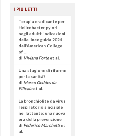
I PIÙ LETTI
Terapia eradicante per
Helicobacter pylori
negli adulti: indicazioni
delle linee guida 2024
dell’American College
of ...
di
Viviana Forte
et al.
Una stagione di riforme
per la sanità?
di
Marco Geddes da
Filicaia
et al.
La bronchiolite da virus
respiratorio sinciziale
nel lattante: una nuova
era della prevenzione
di
Federico Marchetti
et
al.