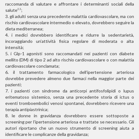
raccomanda di valutare e affrontare i determinanti sociali della
salute
;
2,3
3.
gli adulti senza una precedente malattia cardiovascolare, ma con
rischio cardiovascolare intermedio o elevato, dovrebbero seguire la
dieta mediterranea;
4.
i medici dovrebbero identificare e ridurre la sedentarietà,
incoraggiando un’attività fisica regolare di moderata o alta
intensità;
5.
i Glp-1 agonisti sono raccomandati nei pazienti con diabete
mellito (DM) di tipo 2 ad alto rischio cardiovascolare o con malattia
cardiovascolare conclamata;
6.
il trattamento farmacologico dell’ipertensione arteriosa
dovrebbe prevedere almeno due farmaci nella maggior parte dei
pazienti;
7.
i pazienti con sindrome da anticorpi antifosfolipidi o lupus
eritematoso sistemico, senza una precedente storia di ictus o
eventi tromboembolici venosi spontanei, dovrebbero ricevere una
terapia antipiastrinica;
8.
le donne in gravidanza dovrebbero essere sottoposte a
screening per l’ipertensione arteriosa e trattate se necessario. Gli
autori riportano che un nuovo strumento di screening aiuta a
identificare le complicanze della gravidanza;