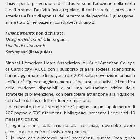
chiave per la prevenzione dell’ictus vi sono l’adozione della dieta
mediterranea, l’attività fisica regolare, il controllo della pressione
arteriosa e l’uso di agonisti del recettore del peptide-1 glucagone-
simile (Glp-1) nei pazienti con diabete di tipo 2.
Finanziamento
: non dichiarato.
Disegno dello studio
: linea guida.
Livello di evidenza
: 5.
Setting
: vari (linea guida).
Sinossi.
L’American Heart Association (AHA) e l’American College
of Cardiology (ACC), con il supporto di altre società scientifiche,
hanno aggiornato le linee guida del 2014 sulla prevenzione primaria
dell’ictus
. Questo aggiornamento si basa su un’analisi sistematica
1
delle evidenze disponibili e su una valutazione critica delle
strategie di prevenzione, con particolare attenzione alla riduzione
del rischio di bias e delle influenze improprie.
Il documento, che si estende per 81 pagine con un supplemento di
207 pagine e 735 riferimenti bibliografici, presenta i seguenti 10
messaggi chiave:
1.
ogni persona, dalla nascita alla vecchiaia, dovrebbe avere
accesso a un medico di assistenza primaria;
2.
in linea con autorevoli studi precedenti, questa linea guida