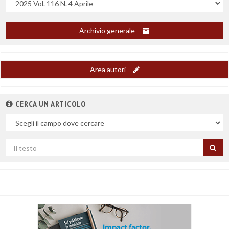
Archivio generale
Area autori
CERCA UN ARTICOLO
Nel
campo
Cerca
per
titolo