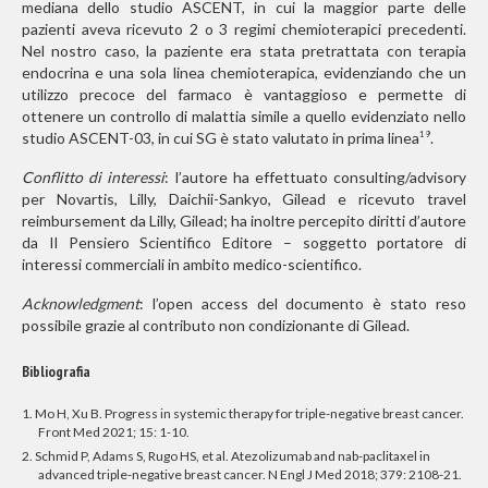
mediana dello studio ASCENT, in cui la maggior parte delle
pazienti aveva ricevuto 2 o 3 regimi chemioterapici precedenti.
Nel nostro caso, la paziente era stata pretrattata con terapia
endocrina e una sola linea chemioterapica, evidenziando che un
utilizzo precoce del farmaco è vantaggioso e permette di
ottenere un controllo di malattia simile a quello evidenziato nello
studio ASCENT-03, in cui SG è stato valutato in prima linea
.
19
Conflitto di interessi
: l’autore ha effettuato consulting/advisory
per Novartis, Lilly, Daichii-Sankyo, Gilead e ricevuto travel
reimbursement da Lilly, Gilead; ha inoltre percepito diritti d’autore
da Il Pensiero Scientifico Editore – soggetto portatore di
interessi commerciali in ambito medico-scientifico.
Acknowledgment
: l’open access del documento è stato reso
possibile grazie al contributo non condizionante di Gilead.
Bibliografia
1. Mo H, Xu B. Progress in systemic therapy for triple-negative breast cancer.
Front Med 2021; 15: 1-10.
2. Schmid P, Adams S, Rugo HS, et al. Atezolizumab and nab-paclitaxel in
advanced triple-negative breast cancer. N Engl J Med 2018; 379: 2108-21.