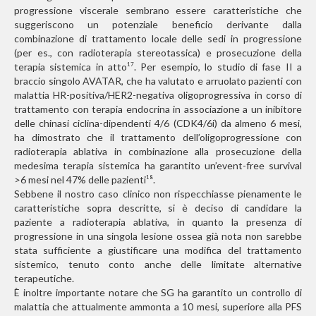
progressione viscerale sembrano essere caratteristiche che
suggeriscono un potenziale beneficio derivante dalla
combinazione di trattamento locale delle sedi in progressione
(per es., con radioterapia stereotassica) e prosecuzione della
terapia sistemica in atto
. Per esempio, lo studio di fase II a
17
braccio singolo AVATAR, che ha valutato e arruolato pazienti con
malattia HR-positiva/HER2-negativa oligoprogressiva in corso di
trattamento con terapia endocrina in associazione a un inibitore
delle chinasi ciclina-dipendenti 4/6 (CDK4/6i) da almeno 6 mesi,
ha dimostrato che il trattamento dell’oligoprogressione con
radioterapia ablativa in combinazione alla prosecuzione della
medesima terapia sistemica ha garantito un’event-free survival
>6 mesi nel 47% delle pazienti
.
18
Sebbene il nostro caso clinico non rispecchiasse pienamente le
caratteristiche sopra descritte, si è deciso di candidare la
paziente a radioterapia ablativa, in quanto la presenza di
progressione in una singola lesione ossea già nota non sarebbe
stata sufficiente a giustificare una modifica del trattamento
sistemico, tenuto conto anche delle limitate alternative
terapeutiche.
È inoltre importante notare che SG ha garantito un controllo di
malattia che attualmente ammonta a 10 mesi, superiore alla PFS