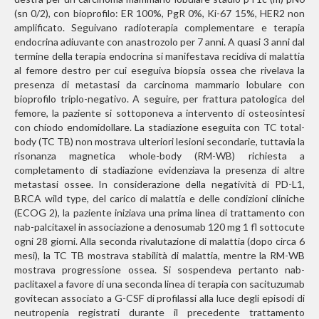
(sn 0/2), con bioprofilo: ER 100%, PgR 0%, Ki-67 15%, HER2 non
amplificato. Seguivano radioterapia complementare e terapia
endocrina adiuvante con anastrozolo per 7 anni. A quasi 3 anni dal
termine della terapia endocrina si manifestava recidiva di malattia
al femore destro per cui eseguiva biopsia ossea che rivelava la
presenza di metastasi da carcinoma mammario lobulare con
bioprofilo triplo-negativo. A seguire, per frattura patologica del
femore, la paziente si sottoponeva a intervento di osteosintesi
con chiodo endomidollare. La stadiazione eseguita con TC total-
body (TC TB) non mostrava ulteriori lesioni secondarie, tuttavia la
risonanza magnetica whole-body (RM-WB) richiesta a
completamento di stadiazione evidenziava la presenza di altre
metastasi ossee. In considerazione della negatività di PD-L1,
BRCA wild type, del carico di malattia e delle condizioni cliniche
(ECOG 2), la paziente iniziava una prima linea di trattamento con
nab-palcitaxel in associazione a denosumab 120 mg 1 fl sottocute
ogni 28 giorni. Alla seconda rivalutazione di malattia (dopo circa 6
mesi), la TC TB mostrava stabilità di malattia, mentre la RM-WB
mostrava progressione ossea. Si sospendeva pertanto nab-
paclitaxel a favore di una seconda linea di terapia con sacituzumab
govitecan associato a G-CSF di profilassi alla luce degli episodi di
neutropenia registrati durante il precedente trattamento