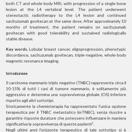
both CT and whole-body MRI, with progression of a single bone
lesion at the L4 vertebral level. The patient underwent
stereotactic radiotherapy to the L4 lesion and continued
sacituzumab govitecan at the same dose. After approximately 10
months of treatment, the patient remains on sacituzumab
govitecan with good tolerability and sustained radiologically
stable disease.
Key words.
Lobular breast cancer, oligoprogression, phenotypic
discordance, sacituzumab govitecan, triple-negative, whole-body
magnetic resonance imaging.
Introduzione
Il carcinoma mammario triplo negativo (TNBC) rappresenta circa il
10-15% di tutti i casi di tumore mammario, è solitamente più
aggressivo e determina una sopravvivenza globale (OS) inferiore
rispetto agli altri sottotipi.
Storicamente la chemioterapia ha rappresentato l’unica opzione
terapeutica per il TNBC metastatico (mTNBC), senza riuscire a
garantire risposte durature che potessero influenzare in maniera
significativa la sopravvivenza di queste pazienti
.
1
Negli ultimi anni l’orizzonte terapeutico di tale sottotipo si è