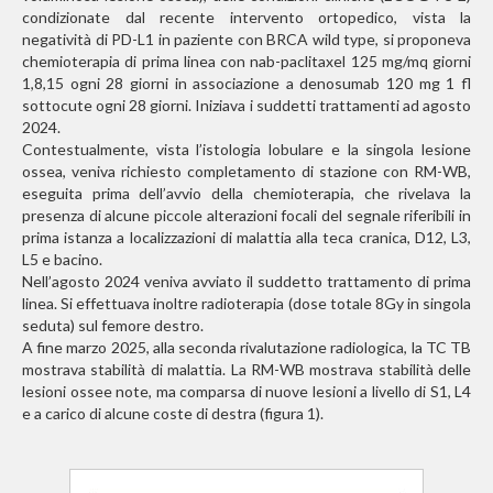
condizionate dal recente intervento ortopedico, vista la
negatività di PD-L1 in paziente con BRCA wild type, si proponeva
chemioterapia di prima linea con nab-paclitaxel 125 mg/mq giorni
1,8,15 ogni 28 giorni in associazione a denosumab 120 mg 1 fl
sottocute ogni 28 giorni. Iniziava i suddetti trattamenti ad agosto
2024.
Contestualmente, vista l’istologia lobulare e la singola lesione
ossea, veniva richiesto completamento di stazione con RM-WB,
eseguita prima dell’avvio della chemioterapia, che rivelava la
presenza di alcune piccole alterazioni focali del segnale riferibili in
prima istanza a localizzazioni di malattia alla teca cranica, D12, L3,
L5 e bacino.
Nell’agosto 2024 veniva avviato il suddetto trattamento di prima
linea. Si effettuava inoltre radioterapia (dose totale 8Gy in singola
seduta) sul femore destro.
A fine marzo 2025, alla seconda rivalutazione radiologica, la TC TB
mostrava stabilità di malattia. La RM-WB mostrava stabilità delle
lesioni ossee note, ma comparsa di nuove lesioni a livello di S1, L4
e a carico di alcune coste di destra (figura 1).