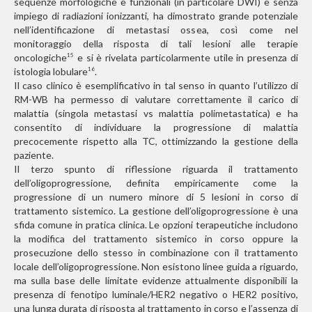
sequenze morfologiche e funzionali (in particolare DWI) e senza
impiego di radiazioni ionizzanti, ha dimostrato grande potenziale
nell’identificazione di metastasi ossea, così come nel
monitoraggio della risposta di tali lesioni alle terapie
oncologiche
e si è rivelata particolarmente utile in presenza di
15
istologia lobulare
.
16
Il caso clinico è esemplificativo in tal senso in quanto l’utilizzo di
RM-WB ha permesso di valutare correttamente il carico di
malattia (singola metastasi vs malattia polimetastatica) e ha
consentito di individuare la progressione di malattia
precocemente rispetto alla TC, ottimizzando la gestione della
paziente.
Il terzo spunto di riflessione riguarda il trattamento
dell’oligoprogressione, definita empiricamente come la
progressione di un numero minore di 5 lesioni in corso di
trattamento sistemico. La gestione dell’oligoprogressione è una
sfida comune in pratica clinica. Le opzioni terapeutiche includono
la modifica del trattamento sistemico in corso oppure la
prosecuzione dello stesso in combinazione con il trattamento
locale dell’oligoprogressione. Non esistono linee guida a riguardo,
ma sulla base delle limitate evidenze attualmente disponibili la
presenza di fenotipo luminale/HER2 negativo o HER2 positivo,
una lunga durata di risposta al trattamento in corso e l’assenza di