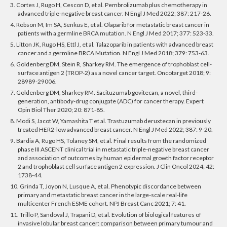
3. Cortes J, Rugo H, Cescon D, et al. Pembrolizumab plus chemotherapy in
advanced triple-negative breast cancer. N Engl J Med 2022; 387: 217-26.
4. Robson M, Im SA, Senkus E, et al. Olaparib for metastatic breast cancer in
patients with a germline BRCA mutation. N Engl J Med 2017; 377: 523-33.
5. Litton JK, Rugo HS, Ettl J, et al. Talazoparib in patients with advanced breast
cancer and a germline BRCA Mutation. N Engl J Med 2018; 379: 753-63.
6. Goldenberg DM, Stein R, Sharkey RM. The emergence of trophoblast cell-
surface antigen 2 (TROP-2) as a novel cancer target. Oncotarget 2018; 9:
28989-29006.
7. Goldenberg DM, Sharkey RM. Sacituzumab govitecan, a novel, third-
generation, antibody-drug conjugate (ADC) for cancer therapy. Expert
Opin Biol Ther 2020; 20: 871-85.
8. Modi S, Jacot W, Yamashita T et al. Trastuzumab deruxtecan in previously
treated HER2-low advanced breast cancer. N Engl J Med 2022; 387: 9-20.
9. Bardia A, Rugo HS, Tolaney SM, et al. Final results from the randomized
phase III ASCENT clinical trial in metastatic triple-negative breast cancer
and association of outcomes by human epidermal growth factor receptor
2 and trophoblast cell surface antigen 2 expression. J Clin Oncol 2024; 42:
1738-44.
10. Grinda T, Joyon N, Lusque A, et al. Phenotypic discordance between
primary and metastatic breast cancer in the large-scale real-life
multicenter French ESME cohort. NPJ Breast Canc 2021; 7: 41.
11. Trillo P, Sandoval J, Trapani D, et al. Evolution of biological features of
invasive lobular breast cancer: comparison between primary tumour and