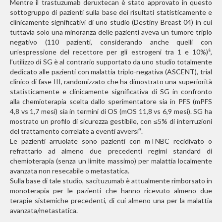
Mentre il trastuzumab deruxtecan è stato approvato in questo
sottogruppo di pazienti sulla base dei risultati statisticamente e
clinicamente significativi di uno studio (Destiny Breast 04) in cui
tuttavia solo una minoranza delle pazienti aveva un tumore triplo
negativo (110 pazienti, considerando anche quelli con
un’espressione del recettore per gli estrogeni tra 1 e 10%)
,
8
l’utilizzo di SG è al contrario supportato da uno studio totalmente
dedicato alle pazienti con malattia triplo-negativa (ASCENT), trial
clinico di fase III, randomizzato che ha dimostrato una superiorità
statisticamente e clinicamente significativa di SG in confronto
alla chemioterapia scelta dallo sperimentatore sia in PFS (mPFS
4,8 vs 1,7 mesi) sia in termini di OS (mOS 11,8 vs 6,9 mesi). SG ha
mostrato un profilo di sicurezza gestibile, con ≤5% di interruzioni
del trattamento correlate a eventi avversi
.
9
Le pazienti arruolate sono pazienti con mTNBC recidivato o
refrattario ad almeno due precedenti regimi standard di
chemioterapia (senza un limite massimo) per malattia localmente
avanzata non resecabile o metastatica.
Sulla base di tale studio, sacituzumab è attualmente rimborsato in
monoterapia per le pazienti che hanno ricevuto almeno due
terapie sistemiche precedenti, di cui almeno una per la malattia
avanzata/metastatica.