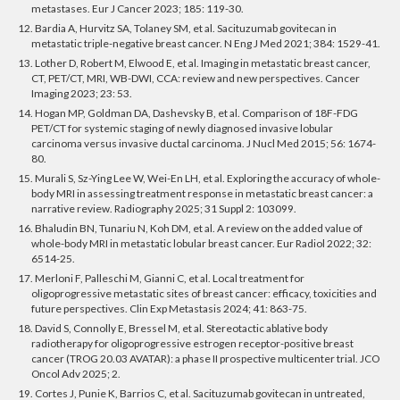
metastases. Eur J Cancer 2023; 185: 119-30.
12. Bardia A, Hurvitz SA, Tolaney SM, et al. Sacituzumab govitecan in
metastatic triple-negative breast cancer. N Eng J Med 2021; 384: 1529-41.
13. Lother D, Robert M, Elwood E, et al. Imaging in metastatic breast cancer,
CT, PET/CT, MRI, WB-DWI, CCA: review and new perspectives. Cancer
Imaging 2023; 23: 53.
14. Hogan MP, Goldman DA, Dashevsky B, et al. Comparison of 18F-FDG
PET/CT for systemic staging of newly diagnosed invasive lobular
carcinoma versus invasive ductal carcinoma. J Nucl Med 2015; 56: 1674-
80.
15. Murali S, Sz-Ying Lee W, Wei-En LH, et al. Exploring the accuracy of whole-
body MRI in assessing treatment response in metastatic breast cancer: a
narrative review. Radiography 2025; 31 Suppl 2: 103099.
16. Bhaludin BN, Tunariu N, Koh DM, et al. A review on the added value of
whole-body MRI in metastatic lobular breast cancer. Eur Radiol 2022; 32:
6514-25.
17. Merloni F, Palleschi M, Gianni C, et al. Local treatment for
oligoprogressive metastatic sites of breast cancer: efficacy, toxicities and
future perspectives. Clin Exp Metastasis 2024; 41: 863-75.
18. David S, Connolly E, Bressel M, et al. Stereotactic ablative body
radiotherapy for oligoprogressive estrogen receptor-positive breast
cancer (TROG 20.03 AVATAR): a phase II prospective multicenter trial. JCO
Oncol Adv 2025; 2.
19. Cortes J, Punie K, Barrios C, et al. Sacituzumab govitecan in untreated,