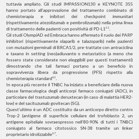
tuttavia ampliato. Gli studi IMPASSION130 e KEYNOTE 355
hanno portato all’approvazione del trattamento combinato di
chemioterapia e inibitori dei checkpoint immunitari
(rispettivamente atezolizumab e pembrolizumab) nella prima linea
di trattamento delle pazienti con positività di PD-L1
.
2,3
Gli studi OlympiAD ed Embraca hanno affermato il ruolo dei PARP
inhibitori (rispettivamente olaparib e talazoparib) nelle pazienti
con mutazioni germinali di BRCA1/2, pre-trattate con antraciclina
e taxano in setting (neo)adiuvante o metastatico (a meno che
fossero state considerate non eleggibili per questi trattamenti)
dimostrando che tali farmaci portano a un beneficio in
sopravvivenza libera da progressione (PFS) rispetto alla
chemioterapia standard
.
4,5
In epoca più recente il TNBC ha iniziato a beneficiare della nuova
classe farmacologica degli anticorpi farmaco coniugati (ADC), in
particolare del trastuzumab deruxtecan (in caso di malattia HER2-
low) e del sacituzumab govitecan (SG).
Quest’ultimo è un ADC costituito da un anticorpo diretto contro
Trop-2 (antigene di superficie cellulare del trofoblasto 2, un
antigene epiteliale sovraespresso nell’80-90% di tutti i TNBC)
coniugato al farmaco citotossico SN-38 tramite un linker
proprietario idrolizzabile
.
6,7