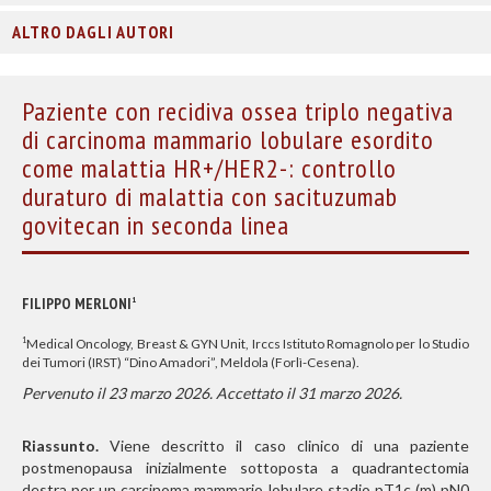
ALTRO DAGLI AUTORI
Paziente con recidiva ossea triplo negativa
di carcinoma mammario lobulare esordito
come malattia HR+/HER2-: controllo
duraturo di malattia con sacituzumab
govitecan in seconda linea
FILIPPO MERLONI
1
Medical Oncology, Breast & GYN Unit, Irccs Istituto Romagnolo per lo Studio
1
dei Tumori (IRST) “Dino Amadori”, Meldola (Forlì-Cesena).
Pervenuto il 23 marzo 2026. Accettato il 31 marzo 2026.
Riassunto.
Viene descritto il caso clinico di una paziente
postmenopausa inizialmente sottoposta a quadrantectomia
destra per un carcinoma mammario lobulare stadio pT1c (m) pN0