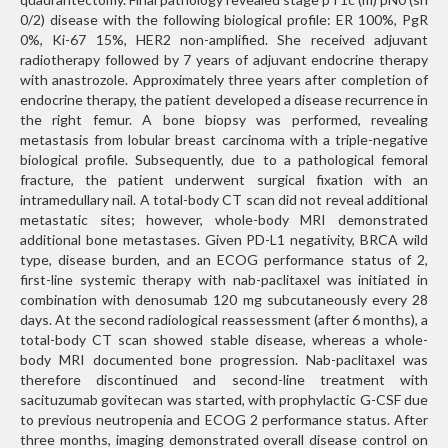
0/2) disease with the following biological profile: ER 100%, PgR
0%, Ki-67 15%, HER2 non-amplified. She received adjuvant
radiotherapy followed by 7 years of adjuvant endocrine therapy
with anastrozole. Approximately three years after completion of
endocrine therapy, the patient developed a disease recurrence in
the right femur. A bone biopsy was performed, revealing
metastasis from lobular breast carcinoma with a triple-negative
biological profile. Subsequently, due to a pathological femoral
fracture, the patient underwent surgical fixation with an
intramedullary nail. A total-body CT scan did not reveal additional
metastatic sites; however, whole-body MRI demonstrated
additional bone metastases. Given PD-L1 negativity, BRCA wild
type, disease burden, and an ECOG performance status of 2,
first-line systemic therapy with nab-paclitaxel was initiated in
combination with denosumab 120 mg subcutaneously every 28
days. At the second radiological reassessment (after 6 months), a
total-body CT scan showed stable disease, whereas a whole-
body MRI documented bone progression. Nab-paclitaxel was
therefore discontinued and second-line treatment with
sacituzumab govitecan was started, with prophylactic G-CSF due
to previous neutropenia and ECOG 2 performance status. After
three months, imaging demonstrated overall disease control on