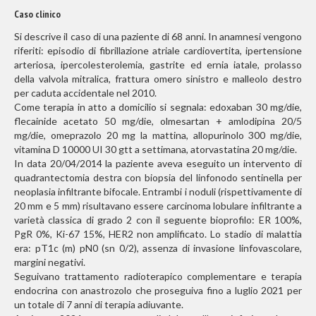
Caso clinico
Si descrive il caso di una paziente di 68 anni. In anamnesi vengono
riferiti: episodio di fibrillazione atriale cardiovertita, ipertensione
arteriosa, ipercolesterolemia, gastrite ed ernia iatale, prolasso
della valvola mitralica, frattura omero sinistro e malleolo destro
per caduta accidentale nel 2010.
Come terapia in atto a domicilio si segnala: edoxaban 30 mg/die,
flecainide acetato 50 mg/die, olmesartan + amlodipina 20/5
mg/die, omeprazolo 20 mg la mattina, allopurinolo 300 mg/die,
vitamina D 10000 UI 30 gtt a settimana, atorvastatina 20 mg/die.
In data 20/04/2014 la paziente aveva eseguito un intervento di
quadrantectomia destra con biopsia del linfonodo sentinella per
neoplasia infiltrante bifocale. Entrambi i noduli (rispettivamente di
20 mm e 5 mm) risultavano essere carcinoma lobulare infiltrante a
varietà classica di grado 2 con il seguente bioprofilo: ER 100%,
PgR 0%, Ki-67 15%, HER2 non amplificato. Lo stadio di malattia
era: pT1c (m) pN0 (sn 0/2), assenza di invasione linfovascolare,
margini negativi.
Seguivano trattamento radioterapico complementare e terapia
endocrina con anastrozolo che proseguiva fino a luglio 2021 per
un totale di 7 anni di terapia adiuvante.