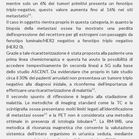
mentre solo un 6% dei tumori primitivi presenta un fenotipo
triplo-negativo, questo valore aumenta fino al 16% nei siti
metastatici
.
11
Il caso in oggetto rientra proprio in questa categoria, in quanto la
biopsia della metastasi ossea ha mostrato una perdita
dell’espressione del recettore per gli estrogeni con passaggio da
fenotipo luminale/HER2 negativo a fenotipo triplo negativo
(HER2 0).
Grazie a tale ricaratterizzazione è stata proposta alla paziente una
prima linea chemioterapica e questa ha avuto la possibilità di
accedere tempestivamente (in seconda linea) a SG sulla base
dello studio ASCENT. Da evidenziare che proprio in tale studio
circa il 30% dei pazienti arruolati non presentava un tumore triplo
negativo alla diagnosi iniziale, a riconferma dell’importanza di
effettuare una ricaratterizzazione di malattia
.
12
Il secondo spunto di riflessione è legato alla stadiazione di
malattia. Le metodiche di imaging standard come la TC e la
scintigrafia ossea presentano molti limiti legati all’identificazione
di metastasi ossee
e la PET non è considerata una metodica
13
ottimale in presenza di istologia lobulare
. La RM-WB, una
14
metodica di risonanza magnetica che consente la valutazione
sistemica dell’intero organismo in un’unica seduta, mediante