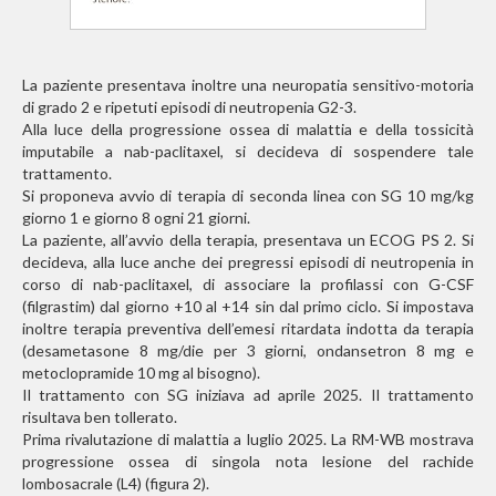
La paziente presentava inoltre una neuropatia sensitivo-motoria
di grado 2 e ripetuti episodi di neutropenia G2-3.
Alla luce della progressione ossea di malattia e della tossicità
imputabile a nab-paclitaxel, si decideva di sospendere tale
trattamento.
Si proponeva avvio di terapia di seconda linea con SG 10 mg/kg
giorno 1 e giorno 8 ogni 21 giorni.
La paziente, all’avvio della terapia, presentava un ECOG PS 2. Si
decideva, alla luce anche dei pregressi episodi di neutropenia in
corso di nab-paclitaxel, di associare la profilassi con G-CSF
(filgrastim) dal giorno +10 al +14 sin dal primo ciclo. Si impostava
inoltre terapia preventiva dell’emesi ritardata indotta da terapia
(desametasone 8 mg/die per 3 giorni, ondansetron 8 mg e
metoclopramide 10 mg al bisogno).
Il trattamento con SG iniziava ad aprile 2025. Il trattamento
risultava ben tollerato.
Prima rivalutazione di malattia a luglio 2025. La RM-WB mostrava
progressione ossea di singola nota lesione del rachide
lombosacrale (L4) (figura 2).