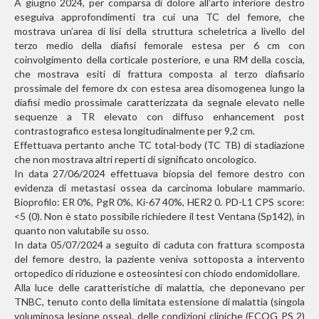
A giugno 2024, per comparsa di dolore all’arto inferiore destro
eseguiva approfondimenti tra cui una TC del femore, che
mostrava un’area di lisi della struttura scheletrica a livello del
terzo medio della diafisi femorale estesa per 6 cm con
coinvolgimento della corticale posteriore, e una RM della coscia,
che mostrava esiti di frattura composta al terzo diafisario
prossimale del femore dx con estesa area disomogenea lungo la
diafisi medio prossimale caratterizzata da segnale elevato nelle
sequenze a TR elevato con diffuso enhancement post
contrastografico estesa longitudinalmente per 9,2 cm.
Effettuava pertanto anche TC total-body (TC TB) di stadiazione
che non mostrava altri reperti di significato oncologico.
In data 27/06/2024 effettuava biopsia del femore destro con
evidenza di metastasi ossea da carcinoma lobulare mammario.
Bioprofilo: ER 0%, PgR 0%, Ki-67 40%, HER2 0. PD-L1 CPS score:
<5 (0). Non è stato possibile richiedere il test Ventana (Sp142), in
quanto non valutabile su osso.
In data 05/07/2024 a seguito di caduta con frattura scomposta
del femore destro, la paziente veniva sottoposta a intervento
ortopedico di riduzione e osteosintesi con chiodo endomidollare.
Alla luce delle caratteristiche di malattia, che deponevano per
TNBC, tenuto conto della limitata estensione di malattia (singola
voluminosa lesione ossea), delle condizioni cliniche (ECOG PS 2)