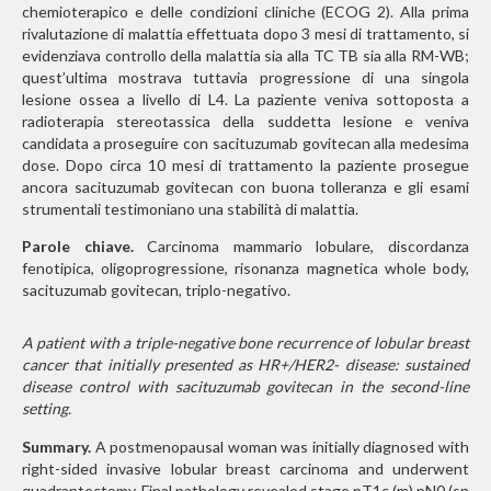
chemioterapico e delle condizioni cliniche (ECOG 2). Alla prima
rivalutazione di malattia effettuata dopo 3 mesi di trattamento, si
evidenziava controllo della malattia sia alla TC TB sia alla RM-WB;
quest’ultima mostrava tuttavia progressione di una singola
lesione ossea a livello di L4. La paziente veniva sottoposta a
radioterapia stereotassica della suddetta lesione e veniva
candidata a proseguire con sacituzumab govitecan alla medesima
dose. Dopo circa 10 mesi di trattamento la paziente prosegue
ancora sacituzumab govitecan con buona tolleranza e gli esami
strumentali testimoniano una stabilità di malattia.
Parole chiave.
Carcinoma mammario lobulare, discordanza
fenotipica, oligoprogressione, risonanza magnetica whole body,
sacituzumab govitecan, triplo-negativo.
A patient with a triple-negative bone recurrence of lobular breast
cancer that initially presented as HR+/HER2- disease: sustained
disease control with sacituzumab govitecan in the second-line
setting.
Summary.
A postmenopausal woman was initially diagnosed with
right-sided invasive lobular breast carcinoma and underwent
quadrantectomy. Final pathology revealed stage pT1c (m) pN0 (sn