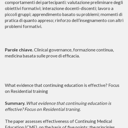
comportamenti dei partecipanti: valutazione preliminare degli
obiettivi formativi; interazione docenti-discenti; lavoro a
piccoli gruppi; apprendimento basato su problemi; momenti di
pratica di quanto appreso; rinforzo dell’insegnamento con altri
problemi formativi.
Parole chiave.
Clinical governance, formazione continua,
medicina basata sulle prove di efficacia.
What evidence that continuing education is effective? Focus
on Residential training
Summary.
What evidence that continuing education is
effective? Focus on Residential traning.
The paper assesses effectiveness of Continuing
M
edical
E
ducation (CME) on the basis of five points: the principles