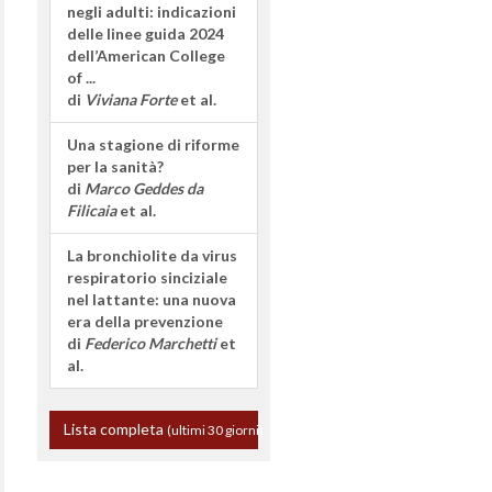
negli adulti: indicazioni
delle linee guida 2024
dell’American College
of ...
di
Viviana Forte
et al.
Una stagione di riforme
per la sanità?
di
Marco Geddes da
Filicaia
et al.
La bronchiolite da virus
respiratorio sinciziale
nel lattante: una nuova
era della prevenzione
di
Federico Marchetti
et
al.
Lista completa
(ultimi 30 giorni)