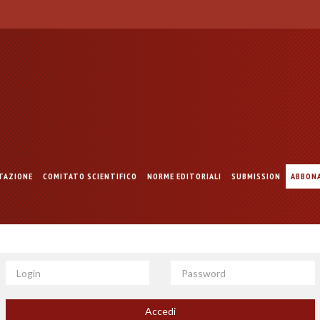
TAZIONE
COMITATO SCIENTIFICO
NORME EDITORIALI
SUBMISSION
ABBON
Login
Password
Accedi