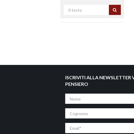
Cerca
per
titolo
ISCRIVITI ALLA NEWSLETTER V
PENSIERO
Nome
Cognome
Email