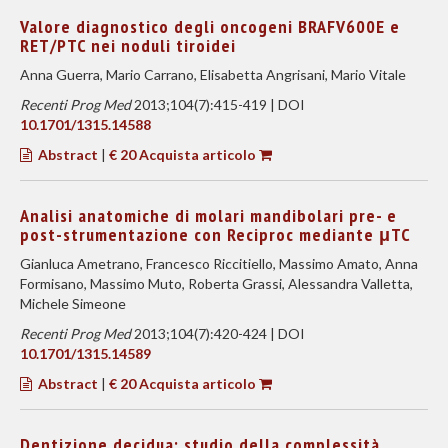
Valore diagnostico degli oncogeni BRAFV600E e
RET/PTC nei noduli tiroidei
Anna Guerra, Mario Carrano, Elisabetta Angrisani, Mario Vitale
Recenti Prog Med
2013;104(7):415-419 | DOI
10.1701/1315.14588
Abstract
|
€ 20 Acquista articolo
Analisi anatomiche di molari mandibolari pre- e
post-strumentazione con Reciproc mediante μTC
Gianluca Ametrano, Francesco Riccitiello, Massimo Amato, Anna
Formisano, Massimo Muto, Roberta Grassi, Alessandra Valletta,
Michele Simeone
Recenti Prog Med
2013;104(7):420-424 | DOI
10.1701/1315.14589
Abstract
|
€ 20 Acquista articolo
Dentizione decidua: studio della complessità