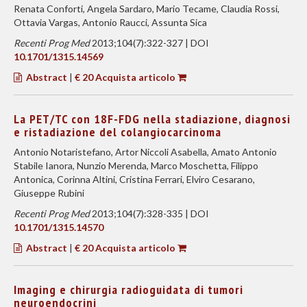
Renata Conforti, Angela Sardaro, Mario Tecame, Claudia Rossi,
Ottavia Vargas, Antonio Raucci, Assunta Sica
Recenti Prog Med
2013;104(7):322-327 | DOI
10.1701/1315.14569
Abstract
|
€ 20 Acquista articolo
La PET/TC con 18F-FDG nella stadiazione, diagnosi
e ristadiazione del colangiocarcinoma
Antonio Notaristefano, Artor Niccoli Asabella, Amato Antonio
Stabile Ianora, Nunzio Merenda, Marco Moschetta, Filippo
Antonica, Corinna Altini, Cristina Ferrari, Elviro Cesarano,
Giuseppe Rubini
Recenti Prog Med
2013;104(7):328-335 | DOI
10.1701/1315.14570
Abstract
|
€ 20 Acquista articolo
Imaging e chirurgia radioguidata di tumori
neuroendocrini