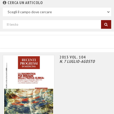
CERCA UN ARTICOLO
Nel
campo
Cerca
per
titolo
2013 VOL. 104
N. 7 LUGLIO-AGOSTO