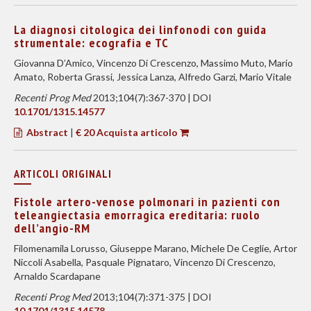
La diagnosi citologica dei linfonodi con guida
strumentale: ecografia e TC
Giovanna D’Amico, Vincenzo Di Crescenzo, Massimo Muto, Mario
Amato, Roberta Grassi, Jessica Lanza, Alfredo Garzi, Mario Vitale
Recenti Prog Med
2013;104(7):367-370 | DOI
10.1701/1315.14577
Abstract
|
€ 20 Acquista articolo
ARTICOLI ORIGINALI
Fistole artero-venose polmonari in pazienti con
teleangiectasia emorragica ereditaria: ruolo
dell’angio-RM
Filomenamila Lorusso, Giuseppe Marano, Michele De Ceglie, Artor
Niccoli Asabella, Pasquale Pignataro, Vincenzo Di Crescenzo,
Arnaldo Scardapane
Recenti Prog Med
2013;104(7):371-375 | DOI
10.1701/1315.14578