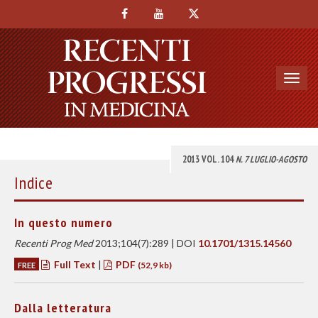
Toggl
navig
2013 VOL. 104
N. 7 LUGLIO-AGOSTO
Indice
In questo numero
Recenti Prog Med
2013;104(7):289 | DOI
10.1701/1315.14560
Full Text
|
PDF
FREE
(52,9 kb)
Dalla letteratura