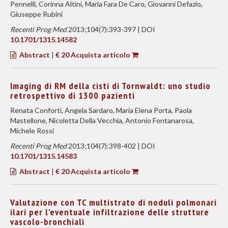
Pennelli, Corinna Altini, Maria Fara De Caro, Giovanni Defazio,
Giuseppe Rubini
Recenti Prog Med
2013;104(7):393-397 | DOI
10.1701/1315.14582
Abstract
|
€ 20 Acquista articolo
Imaging di RM della cisti di Tornwaldt: uno studio
retrospettivo di 1300 pazienti
Renata Conforti, Angela Sardaro, Maria Elena Porta, Paola
Mastellone, Nicoletta Della Vecchia, Antonio Fontanarosa,
Michele Rossi
Recenti Prog Med
2013;104(7):398-402 | DOI
10.1701/1315.14583
Abstract
|
€ 20 Acquista articolo
Valutazione con TC multistrato di noduli polmonari
ilari per l’eventuale infiltrazione delle strutture
vascolo-bronchiali