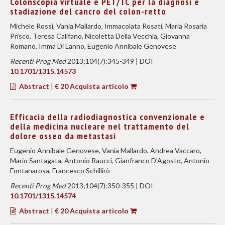
Colonscopia virtuale e PET/TC per la diagnosi e
stadiazione del cancro del colon-retto
Michele Rossi, Vania Mallardo, Immacolata Rosati, Maria Rosaria
Prisco, Teresa Califano, Nicoletta Della Vecchia, Giovanna
Romano, Imma Di Lanno, Eugenio Annibale Genovese
Recenti Prog Med
2013;104(7):345-349 | DOI
10.1701/1315.14573
Abstract
|
€ 20 Acquista articolo
Efficacia della radiodiagnostica convenzionale e
della medicina nucleare nel trattamento del
dolore osseo da metastasi
Eugenio Annibale Genovese, Vania Mallardo, Andrea Vaccaro,
Mario Santagata, Antonio Raucci, Gianfranco D’Agosto, Antonio
Fontanarosa, Francesco Schillirò
Recenti Prog Med
2013;104(7):350-355 | DOI
10.1701/1315.14574
Abstract
|
€ 20 Acquista articolo