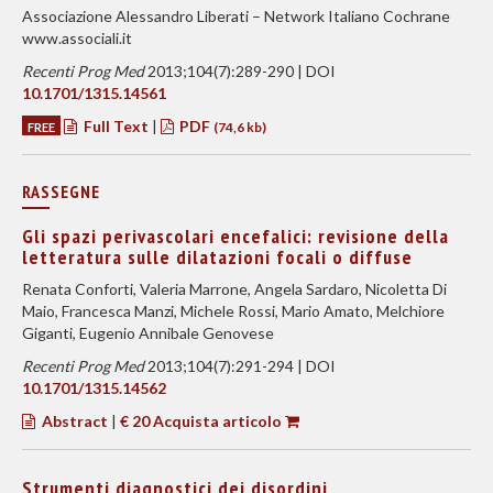
Associazione Alessandro Liberati – Network Italiano Cochrane
www.associali.it
Recenti Prog Med
2013;104(7):289-290 | DOI
10.1701/1315.14561
Full Text
|
PDF
FREE
(74,6 kb)
RASSEGNE
Gli spazi perivascolari encefalici: revisione della
letteratura sulle dilatazioni focali o diffuse
Renata Conforti, Valeria Marrone, Angela Sardaro, Nicoletta Di
Maio, Francesca Manzi, Michele Rossi, Mario Amato, Melchiore
Giganti, Eugenio Annibale Genovese
Recenti Prog Med
2013;104(7):291-294 | DOI
10.1701/1315.14562
Abstract
|
€ 20 Acquista articolo
Strumenti diagnostici dei disordini