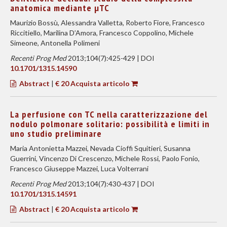
anatomica mediante µTC
Maurizio Bossù, Alessandra Valletta, Roberto Fiore, Francesco
Riccitiello, Marilina D’Amora, Francesco Coppolino, Michele
Simeone, Antonella Polimeni
Recenti Prog Med
2013;104(7):425-429 | DOI
10.1701/1315.14590
Abstract
|
€ 20 Acquista articolo
La perfusione con TC nella caratterizzazione del
nodulo polmonare solitario: possibilità e limiti in
uno studio preliminare
Maria Antonietta Mazzei, Nevada Cioffi Squitieri, Susanna
Guerrini, Vincenzo Di Crescenzo, Michele Rossi, Paolo Fonio,
Francesco Giuseppe Mazzei, Luca Volterrani
Recenti Prog Med
2013;104(7):430-437 | DOI
10.1701/1315.14591
Abstract
|
€ 20 Acquista articolo