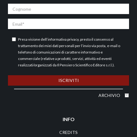
Cognome
Email
Presa visione dell’
informativa privacy
, presto il consenso al
trattamento dei miei dati personali per l’invio via posta, e-mail o
telefono di comunicazioni di carattere informativo e
commerciale (relative a prodotti, servizi, attività ed eventi
realizzati/organizzati da Il Pensiero Scientifico Editore s.r.l.).
ISCRIVITI
ARCHIVIO
INFO
CREDITS