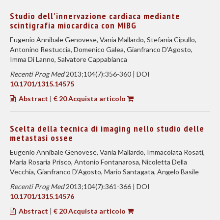
Studio dell’innervazione cardiaca mediante
scintigrafia miocardica con MIBG
Eugenio Annibale Genovese, Vania Mallardo, Stefania Cipullo,
Antonino Restuccia, Domenico Galea, Gianfranco D’Agosto,
Imma Di Lanno, Salvatore Cappabianca
Recenti Prog Med
2013;104(7):356-360 | DOI
10.1701/1315.14575
Abstract
|
€ 20 Acquista articolo
Scelta della tecnica di imaging nello studio delle
metastasi ossee
Eugenio Annibale Genovese, Vania Mallardo, Immacolata Rosati,
Maria Rosaria Prisco, Antonio Fontanarosa, Nicoletta Della
Vecchia, Gianfranco D’Agosto, Mario Santagata, Angelo Basile
Recenti Prog Med
2013;104(7):361-366 | DOI
10.1701/1315.14576
Abstract
|
€ 20 Acquista articolo