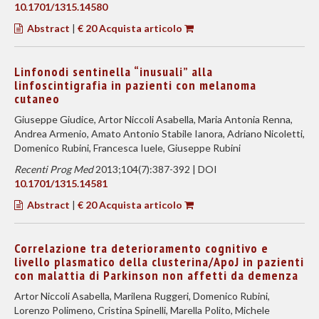
10.1701/1315.14580
Abstract
|
€ 20 Acquista articolo
Linfonodi sentinella “inusuali” alla
linfoscintigrafia in pazienti con melanoma
cutaneo
Giuseppe Giudice, Artor Niccoli Asabella, Maria Antonia Renna,
Andrea Armenio, Amato Antonio Stabile Ianora, Adriano Nicoletti,
Domenico Rubini, Francesca Iuele, Giuseppe Rubini
Recenti Prog Med
2013;104(7):387-392 | DOI
10.1701/1315.14581
Abstract
|
€ 20 Acquista articolo
Correlazione tra deterioramento cognitivo e
livello plasmatico della clusterina/ApoJ in pazienti
con malattia di Parkinson non affetti da demenza
Artor Niccoli Asabella, Marilena Ruggeri, Domenico Rubini,
Lorenzo Polimeno, Cristina Spinelli, Marella Polito, Michele