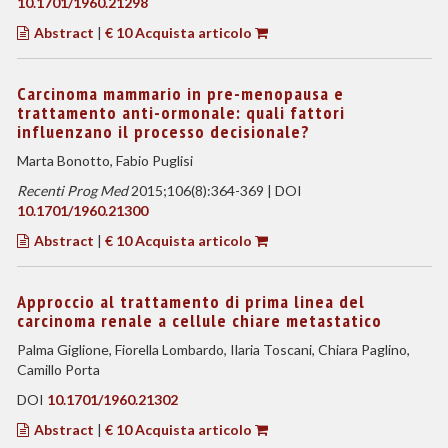
10.1701/1960.21298
Abstract
|
€ 10 Acquista articolo
Carcinoma mammario in pre-menopausa e
trattamento anti-ormonale: quali fattori
influenzano il processo decisionale?
Marta Bonotto, Fabio Puglisi
Recenti Prog Med
2015;106(8):364-369 | DOI
10.1701/1960.21300
Abstract
|
€ 10 Acquista articolo
Approccio al trattamento di prima linea del
carcinoma renale a cellule chiare metastatico
Palma Giglione, Fiorella Lombardo, Ilaria Toscani, Chiara Paglino,
Camillo Porta
DOI
10.1701/1960.21302
Abstract
|
€ 10 Acquista articolo