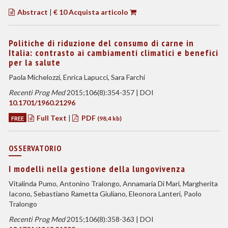
Abstract
|
€ 10 Acquista articolo
Politiche di riduzione del consumo di carne in
Italia: contrasto ai cambiamenti climatici e benefici
per la salute
Paola Michelozzi, Enrica Lapucci, Sara Farchi
Recenti Prog Med
2015;106(8):354-357 | DOI
10.1701/1960.21296
Full Text
|
PDF
FREE
(98,4 kb)
OSSERVATORIO
I modelli nella gestione della lungovivenza
Vitalinda Pumo, Antonino Tralongo, Annamaria Di Mari, Margherita
Iacono, Sebastiano Rametta Giuliano, Eleonora Lanteri, Paolo
Tralongo
Recenti Prog Med
2015;106(8):358-363 | DOI