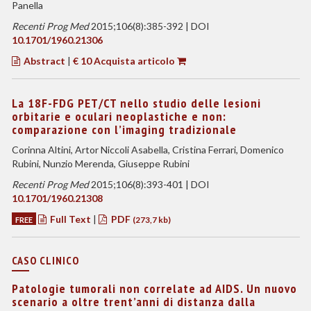
Panella
Recenti Prog Med
2015;106(8):385-392 | DOI
10.1701/1960.21306
Abstract
|
€ 10 Acquista articolo
La 18F-FDG PET/CT nello studio delle lesioni
orbitarie e oculari neoplastiche e non:
comparazione con l’imaging tradizionale
Corinna Altini, Artor Niccoli Asabella, Cristina Ferrari, Domenico
Rubini, Nunzio Merenda, Giuseppe Rubini
Recenti Prog Med
2015;106(8):393-401 | DOI
10.1701/1960.21308
Full Text
|
PDF
FREE
(273,7 kb)
CASO CLINICO
Patologie tumorali non correlate ad AIDS. Un nuovo
scenario a oltre trent’anni di distanza dalla