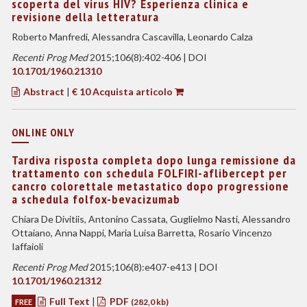
scoperta del virus HIV? Esperienza clinica e
revisione della letteratura
Roberto Manfredi, Alessandra Cascavilla, Leonardo Calza
Recenti Prog Med
2015;106(8):402-406 | DOI
10.1701/1960.21310
Abstract
|
€ 10 Acquista articolo
ONLINE ONLY
Tardiva risposta completa dopo lunga remissione da
trattamento con schedula FOLFIRI-aflibercept per
cancro colorettale metastatico dopo progressione
a schedula folfox-bevacizumab
Chiara De Divitiis, Antonino Cassata, Guglielmo Nasti, Alessandro
Ottaiano, Anna Nappi, Maria Luisa Barretta, Rosario Vincenzo
Iaffaioli
Recenti Prog Med
2015;106(8):e407-e413 | DOI
10.1701/1960.21312
Full Text
|
PDF
FREE
(282,0 kb)