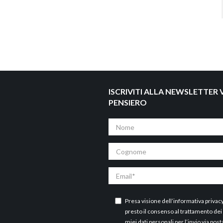
ISCRIVITI ALLA NEWSLETTER V
PENSIERO
Nome
Cognome
Email
Presa visione dell’
informativa privac
presto il consenso al trattamento dei
miei dati personali per l’invio via post