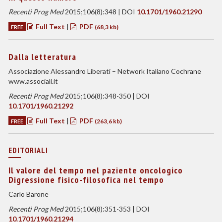
Recenti Prog Med
2015;106(8):348 | DOI
10.1701/1960.21290
Full Text
|
PDF
FREE
(68,3 kb)
Dalla letteratura
Associazione Alessandro Liberati – Network Italiano Cochrane
www.associali.it
Recenti Prog Med
2015;106(8):348-350 | DOI
10.1701/1960.21292
Full Text
|
PDF
FREE
(263,6 kb)
EDITORIALI
Il valore del tempo nel paziente oncologico
Digressione fisico-filosofica nel tempo
Carlo Barone
Recenti Prog Med
2015;106(8):351-353 | DOI
10.1701/1960.21294