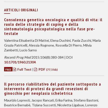
ARTICOLI ORIGINALI
Consulenza genetica oncologica e qualità di vita: il
ruolo delle strategie di coping e della
sintomatologia psicopatologica nella fase pre-
testale
Valentina Elisabetta Di Mattei, Elena Duchini, Paola Zucchi, Maria
Grazia Patricelli, Alessia Rognone, Rossella Di Pierro, Milvia
Zambetti, Lucio Sarno
Recenti Prog Med
2015;106(8):380-384 | DOI
10.1701/1960.21304
Full Text
|
PDF
FREE
(77,5 kb)
Il percorso riabilitativo del paziente sottoposto a
intervento di protesi da grandi resezioni di
ginocchio per neoplasia scheletrica
Maurizio Lopresti, Jacopo Rancati, Erika Farina, Stefano Bastoni,
Beatrice Bernabè, Tiziana Succetti, Nicoletta Ligabue, Lorenzo