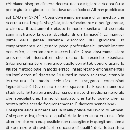
«Abbiamo bisogno di meno ricerca, ricerca migliore e ricerca fatta
per le giuste ragioni»: così iniziava un articolo di Altman pubblicato
2
sul
BMJ
nel 1994
. «Cosa dovremmo pensare di un medico che
ricorre a una terapia sbagliata, intenzionalmente o per ignoranza,
o che usa il trattamento giusto in modo sbagliato (ad esempio
somministrando la dose sbagliata di un farmaco)? La maggior
parte della gente sarebbe d’accordo sul giudicare un
comportamento del genere poco professionale, probabilmente
non etico, e certamente inaccettabile. Cosa dovremmo allora
pensare dei ricercatori che usano le tecniche sbagliate
(intenzionalmente o ignorando quelle corrette), oppure usano le
giuste metodologie in modo errato, interpretano erroneamente i
risultati ottenuti, riportano i risultati in modo selettivo, citano la
letteratura in modo selettivo e traggono conclusioni
ingiustificate? Dovremmo essere spaventati. Eppure numerosi
studi sulla letteratura medica, sia su riviste di medicina generale
che specialistiche, hanno dimostrato che tutto quello che ho
scritto prima accade frequentemente. È davvero scandaloso».
Collegare etica e ricerca era la stella polare del lavoro di Altman.
Collegare etica, ricerca e qualità della letteratura era una sfida
ulteriore che non era possibile non raccogliere in quegli anni densi
di speranze e di novità. «Il concetto di qualità della letteratura