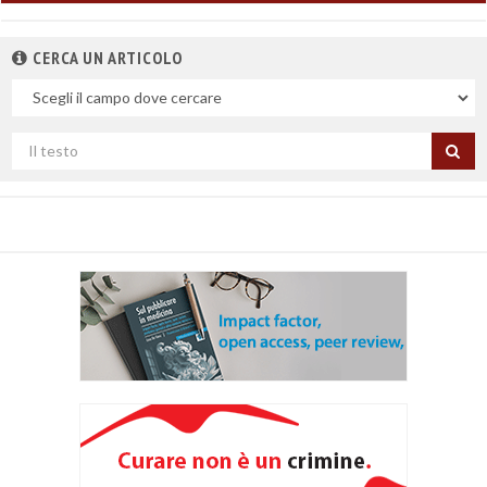
CERCA UN ARTICOLO
Nel
campo
Cerca
per
titolo