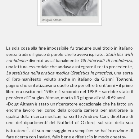
La sola cosa alla fine impossibile fu tradurre quel titolo in italiano
senza tradire il gioco di parole che lo aveva ispirato.
Statistics with
confidence
diventò assai banalmente
Gli intervalli di confidenza
,
una lettura essenziale che andava a integrare il testo precedente,
La statistica nella pratica medica
(
Statistics in practice
), una sorta
di libro-manifesto voluto anche in italiano da Gianni Tognoni,
pagine che sintetizzavano quello che per oltre trent’anni – il primo
libro era uscito nel 1985 e il secondo nel 1989 – sarebbe stato il
pensiero di Douglas Altman, morto il 3 giugno all’età di 69 anni.
«Doug Altman è stato un ricercatore eccezionale che ha fatto un
enorme lavoro nel corso della propria carriera per migliorare la
qualità della ricerca medica», ha scritto Andrew Carr, direttore di
uno dei dipartimenti del Nuffield di Oxford, sul sito della sua
1
istituzione
. «Il suo messaggio era semplice: se hai intenzione di
fare ricerca con i malati, fallo bene e riferiscilo in modo onesto».