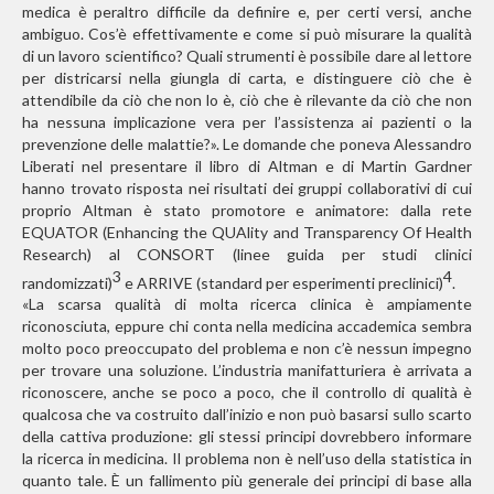
medica è peraltro difficile da definire e, per certi versi, anche
ambiguo. Cos’è effettivamente e come si può misurare la qualità
di un lavoro scientifico? Quali strumenti è possibile dare al lettore
per districarsi nella giungla di carta, e distinguere ciò che è
attendibile da ciò che non lo è, ciò che è rilevante da ciò che non
ha nessuna implicazione vera per l’assistenza ai pazienti o la
prevenzione delle malattie?». Le domande che poneva Alessandro
Liberati nel presentare il libro di Altman e di Martin Gardner
hanno trovato risposta nei risultati dei gruppi collaborativi di cui
proprio Altman è stato promotore e animatore: dalla rete
EQUATOR (Enhancing the QUAlity and Transparency Of Health
Research) al CONSORT (linee guida per studi clinici
3
4
randomizzati)
e ARRIVE (standard per esperimenti preclinici)
.
«La scarsa qualità di molta ricerca clinica è ampiamente
riconosciuta, eppure chi conta nella medicina accademica sembra
molto poco preoccupato del problema e non c’è nessun impegno
per trovare una soluzione. L’industria manifatturiera è arrivata a
riconoscere, anche se poco a poco, che il controllo di qualità è
qualcosa che va costruito dall’inizio e non può basarsi sullo scarto
della cattiva produzione: gli stessi principi dovrebbero informare
la ricerca in medicina. Il problema non è nell’uso della statistica in
quanto tale. È un fallimento più generale dei principi di base alla