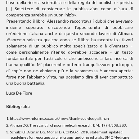
base della ricerca scientifica e della regola del publish or perish.
[…] Smettere di considerare le pubblicazioni come misura di
competenza sarebbe un buon inizio».
Presentando il libro, Alessandro raccontava i dubbi che avevamo
insieme superato discutendo l’opportunità di pubblicare
un’edizione italiana anche di questo secondo lavoro di Altman.
«Sapremo solo tra qualche anno se il libro ha incontrato i favori
solamente di un pubblico molto specializzato o è diventato –
come personalmente ritengo dovrebbe accadere – un testo
fondamentale per tutti coloro che ambiscono a fare ricerca di
buona qualità». Mi piacerebbe poterlo tranquillizzare: purtroppo,
di copie non ne abbiamo più e la scommessa è ancora aperta:
forse non l’abbiamo vinta, ma possiamo dire di aver combattuto
una buona battaglia.
Luca De Fiore
Bibliografia
1.
https://www.ndorms.ox.ac.uk/news/thank-you-doug-altman
2.
Altman DG. The scandal of poor medical research. BMJ 1994; 308: 283.
3.
Schulz KF, Altman DG, Moher D. CONSORT 2010 statement: updated
guidelines for reporting parallel group randomised trials. BMC Medicine