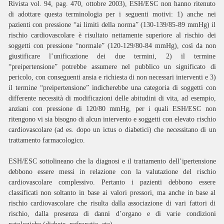
Rivista vol. 94, pag. 470, ottobre 2003), ESH/ESC non hanno ritenuto
di adottare questa terminologia per i seguenti motivi: 1) anche nei
pazienti con pressione “ai limiti della norma” (130-139/85-89 mmHg) il
rischio cardiovascolare è risultato nettamente superiore al rischio dei
soggetti con pressione “normale” (120-129/80-84 mmHg), così da non
giustificare l’unificazione dei due termini, 2) il termine
“preipertensione” potrebbe assumere nel pubblico un significato di
pericolo, con conseguenti ansia e richiesta di non necessari interventi e 3)
il termine “preipertensione” indicherebbe una categoria di soggetti con
differente necessità di modificazioni delle abitudini di vita, ad esempio,
anziani con pressione di 120/80 mmHg, per i quali ESH/ESC non
ritengono vi sia bisogno di alcun intervento e soggetti con elevato rischio
cardiovascolare (ad es. dopo un ictus o diabetici) che necessitano di un
trattamento farmacologico.
ESH/ESC sottolineano che la diagnosi e il trattamento dell’ipertensione
debbono essere messi in relazione con la valutazione del rischio
cardiovascolare complessivo. Pertanto i pazienti debbono essere
classificati non soltanto in base ai valori pressori, ma anche in base al
rischio cardiovascolare che risulta dalla associazione di vari fattori di
rischio, dalla presenza di danni d’organo e di varie condizioni