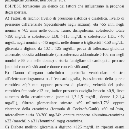
patologiche (diabete, nefropatie, etc).
ESH/ESC forniscono un elenco dei fattori che influenzano la prognosi
degli ipertesi.
A)
Fattori di rischio
: livello di pressione sistolica e diastolica, livello di
pressione differenziale (specialmente negli anziani), età >55 anni negli
uomini e >65 anni nelle donne, fumo, dislipidemia, colesterolo totale
>190 mg/dL o colesterolo LDL >115 mg/dL o colesterolo HDL <40
mg/dL negli uomini e <46 mg/dL nelle donne o trigliceridi >150 mg/dL,
glicemia a digiuno da 102 a 125 mg/dL, prova di tolleranza glicidica
anormale, obesità addominale (circonferenza addominale >102 cm negli
uomini e 88 cm nelle donne) e storia famigliare di cardiopatia precoce
(uomini con età <55 anni e donne con età <65 anni).
B)
Danno d’organo subclinico
: ipertrofia ventricolare sinistra
all’elettrocardiogramma o all’ecocardiografia, ispessimento della parete
carotidea >0,9 mm oppure presenza di placche, velocità del polso
carotideo-femorale >12 ms, indice pressorio caviglia-braccio <0,9, lieve
aumento della creatininemia (uomini 1,3-1,5 mg/dL, donne 1,2-1,4
2
mg/dL), filtrato glomerulare stimato <69 mL/min/1,73
oppure
clearance della creatinina (formula di Cockroft-Gault) <60 mL/min,
microalbuminuria 30-300 mg/24h oppure rapporto albumina-creatinina
≥
≥
22 (maschi) o
31 (femmine) mg/g creatinina.
C)
Diabete mellito
: glicemia a digiuno >126 mg/dL in ripetuti esami