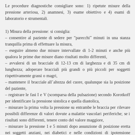
Le procedure diagnostiche consigliare sono: 1) ripetute misure della
pressione arteriosa, 2) anamnesi, 3) esame obiettivo e 4) esami di
laboratorio e strumentali.
1)
Misura della pressione
: si consiglia:
– consentire al paziente di sedere per “parecchi” minuti in una stanza
tranquilla prima di effettuare la misura,
– eseguire almeno due misure intervallate di 1-2 minuti e anche più
qualora le prime due misure diano risultati molto differenti,
– avvalersi di un bracciale di 12-13 cm di larghezza e di 35 cm di
lunghezza; adoperare bracciali più grandi o più piccoli per soggetti
rispettivamente grassi o magri,
– mantenere il bracciale all’altezza del cuore, qualunque sia la posizione
del paziente,
– registrare le fasi I e V (scomparsa della pulsazione) secondo Korotkoff
per identificare la pressione sistolica e quella diastolica,
– misurare la prima volta la pressione su entrambe le braccia per rilevare
possibili differenze di valori dovute a malattie vascolari periferiche; se i
risultati sono differenti, tenere conto del valore maggiore,
– misurare la pressione 1 e 5 minuti dopo assunzione di posizione eretta
nei soggetti anziani, nei diabetici e nelle condizioni di ipotensione