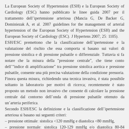
La European Society of Hypertension (ESH) e la European Society of
Cardiology (ESC) hanno pubblicato le linee guida 2007 per il
trattamento dell’ipertensione arteriosa (
Mancia G, De Backer G,
Dominiezak A, et al. 2007 guidelines for the management of arterial
hypertension of the European Society of Hypertension (ESH) and the
European Society of Cardiology (ESC). J Hypertens 2007; 25: 1105
).
ESH/ESC premettono che la classificazione dell’ipertensione e la
valutazione del rischio che essa comporta si basano sui valori di
pressione sistolica e di pressione pulsatile o differenziale. Tuttavia si fa
notare che la misura della “pressione centrale”, che tiene conto
dell’“indice di amplificazione” tra pressione sistolica aortica e pressione
pulsatile, consente una più precisa valutazione della condizione pressoria.
Finora questa misura, richiedendo una tecnica invasiva, è stata possibile
soltanto in laboratorio per motivi di ricerca; recentemente è stato
proposto un metodo non invasivo che consente di calcolare la pressione
centrale dal contorno dell’onda di pressione pulsatile ottenuto da
un’arteria periferica.
Secondo ESH/ESC la definizione e la classificazione dell’ipertensione
arteriosa si basano sui seguenti criteri:
– pressione ottimale: sistolica <120 mmHg e diastolica <80 mmHg,
– pressione normale: sistolica 120-129 mmHg e/o diastolica 80-84