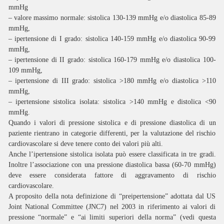
mmHg
– valore massimo normale: sistolica 130-139 mmHg e/o diastolica 85-89
mmHg,
– ipertensione di I grado: sistolica 140-159 mmHg e/o diastolica 90-99
mmHg,
– ipertensione di II grado: sistolica 160-179 mmHg e/o diastolica 100-
109 mmHg,
– ipertensione di III grado: sistolica >180 mmHg e/o diastolica >110
mmHg,
– ipertensione sistolica isolata: sistolica >140 mmHg e distolica <90
mmHg.
Quando i valori di pressione sistolica e di pressione diastolica di un
paziente rientrano in categorie differenti, per la valutazione del rischio
cardiovascolare si deve tenere conto dei valori più alti.
Anche l’ipertensione sistolica isolata può essere classificata in tre gradi.
Inoltre l’associazione con una pressione diastolica bassa (60-70 mmHg)
deve essere considerata fattore di aggravamento di rischio
cardiovascolare.
A proposito della nota definizione di “preipertensione” adottata dal US
Joint National Committee (JNC7) nel 2003 in riferimento ai valori di
pressione “normale” e “ai limiti superiori della norma” (vedi questa