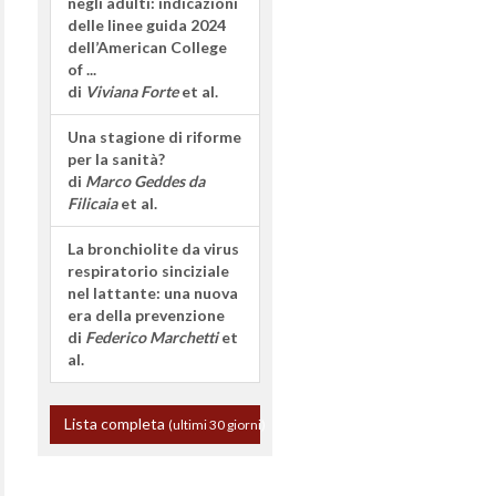
negli adulti: indicazioni
delle linee guida 2024
dell’American College
of ...
di
Viviana Forte
et al.
Una stagione di riforme
per la sanità?
di
Marco Geddes da
Filicaia
et al.
La bronchiolite da virus
respiratorio sinciziale
nel lattante: una nuova
era della prevenzione
di
Federico Marchetti
et
al.
Lista completa
(ultimi 30 giorni)