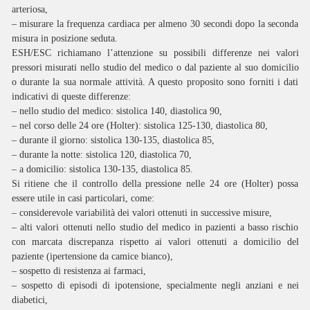
arteriosa,
– misurare la frequenza cardiaca per almeno 30 secondi dopo la seconda
misura in posizione seduta.
ESH/ESC richiamano l’attenzione su possibili differenze nei valori
pressori misurati nello studio del medico o dal paziente al suo domicilio
o durante la sua normale attività. A questo proposito sono forniti i dati
indicativi di queste differenze:
– nello studio del medico: sistolica 140, diastolica 90,
– nel corso delle 24 ore (Holter): sistolica 125-130, diastolica 80,
– durante il giorno: sistolica 130-135, diastolica 85,
– durante la notte: sistolica 120, diastolica 70,
– a domicilio: sistolica 130-135, diastolica 85.
Si ritiene che il controllo della pressione nelle 24 ore (Holter) possa
essere utile in casi particolari, come:
– considerevole variabilità dei valori ottenuti in successive misure,
– alti valori ottenuti nello studio del medico in pazienti a basso rischio
con marcata discrepanza rispetto ai valori ottenuti a domicilio del
paziente (ipertensione da camice bianco),
– sospetto di resistenza ai farmaci,
– sospetto di episodi di ipotensione, specialmente negli anziani e nei
diabetici,