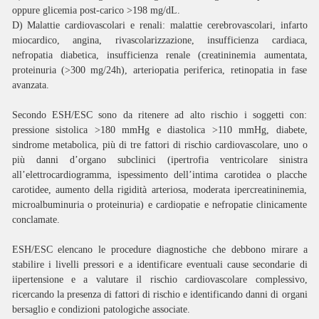
oppure glicemia post-carico >198 mg/dL.
D)
Malattie cardiovascolari e renali
: malattie cerebrovascolari, infarto
miocardico, angina, rivascolarizzazione, insufficienza cardiaca,
nefropatia diabetica, insufficienza renale (creatininemia aumentata,
proteinuria (>300 mg/24h), arteriopatia periferica, retinopatia in fase
avanzata.
Secondo ESH/ESC sono da ritenere ad alto rischio i soggetti con:
pressione sistolica >180 mmHg e diastolica >110 mmHg, diabete,
sindrome metabolica, più di tre fattori di rischio cardiovascolare, uno o
più danni d’organo subclinici (ipertrofia ventricolare sinistra
all’elettrocardiogramma, ispessimento dell’intima carotidea o placche
carotidee, aumento della rigidità arteriosa, moderata ipercreatininemia,
microalbuminuria o proteinuria) e cardiopatie e nefropatie clinicamente
conclamate.
ESH/ESC elencano le procedure diagnostiche che debbono mirare a
stabilire i livelli pressori e a identificare eventuali cause secondarie di
iipertensione e a valutare il rischio cardiovascolare complessivo,
ricercando la presenza di fattori di rischio e identificando danni di organi
bersaglio e condizioni patologiche associate.