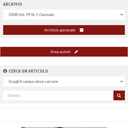
ARCHIVIO
Uscite
Archivio generale
Area autori
CERCA UN ARTICOLO
Nel
campo
Cerca
per
titolo