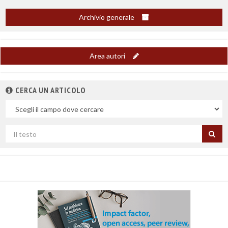
Archivio generale
Area autori
CERCA UN ARTICOLO
Nel
campo
Cerca
per
titolo