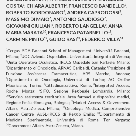
COSTA
, CHIARA ALBERTI
, FRANCESCO BANDELLO
,
1
2
3
ROBERTO BORDONARO
, ANDREA CAPRODOSSI
,
4
5
MASSIMO DI MAIO
, ANTONIO GAUDIOSO
,
6
7
GIOVANNI GIULIANI
, ROBERTO LANGELLA
, ANNA
8
9
MARIA MARATA
, FRANCESCA PATARNELLO
,
10
11
CARMINE PINTO
, GUIDO RASI
, FEDERICO VILLA
12
13
14
Cergas, SDA Bocconi School of Management, Università Bocconi,
1
Milano;
UOC Azienda Ospedaliera Universitaria Integrata di Verona;
2
Unità Operativa Oculistica, IRCCS Ospedale San Raffaele, Milano;
3
Dipartimento di Oncologia, ARNAS Garibaldi, Catania;
Posizione di
4
5
Funzione Assistenza Farmaceutica, ARS Marche, Ancona;
Dipartimento di Oncologia, Università di Torino; AO Ordine
6
Mauriziano, Torino;
Cittadinanzattiva, Roma;
Integrated Access,
7
8
Roche, Monza;
SIFO, Sezione Regionale Lombardia, Milano;
9
Servizio assistenza territoriale, Area farmaci e dispositivi medici,
10
Regione Emilia-Romagna, Bologna;
Market Access & Government
11
Affairs, AstraZeneca, Milano;
Oncologia Medica, Comprehensive
12
Cancer Centre, AUSL-IRCCS di Reggio Emilia;
Dipartimento di
13
Medicina Sperimentale, Università di Roma Tor Vergata;
Government Affairs, AstraZeneca, Milano.
14