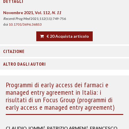
DETTAGLI
Novembre 2021, Vol. 112,
N. 11
Recenti Prog Med
2021;112(11):749-756
doi
10.1701/3696.36853
€ 20 Acquista articolo
CITAZIONE
ALTRO DAGLI AUTORI
Programmi di early access dei farmaci e
managed entry agreement in Italia: i
risultati di un Focus Group (programmi di
early access e managed entry agreement)
CLAUDIO JOMMI
, PATRIZIO ARMENI
, FRANCESCO
1
1