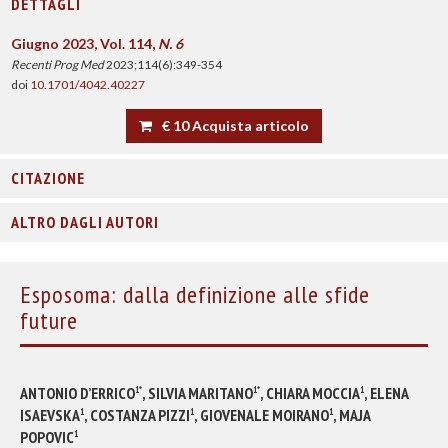
DETTAGLI
Giugno 2023, Vol. 114,
N. 6
Recenti Prog Med
2023;114(6):349-354
doi
10.1701/4042.40227
€ 10 Acquista articolo
CITAZIONE
ALTRO DAGLI AUTORI
Esposoma: dalla definizione alle sfide
future
ANTONIO D’ERRICO
,
SILVIA MARITANO
, CHIARA MOCCIA
,
ELENA
1*
1*
1
ISAEVSKA
,
COSTANZA PIZZI
, GIOVENALE MOIRANO
,
MAJA
1
1
1
POPOVIC
1