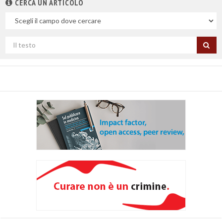
CERCA UN ARTICOLO
Nel
campo
Cerca
per
titolo