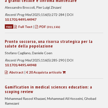
a grandi cellule e linfoma mantellare
Alessandro Broccoli, Pier Luigi Zinzani
Recenti Prog Med
2025;116(5):272-284 | DOI
10.1701/4495.44947
Full Text
|
PDF
FREE
(311,1 kb)
Pronto soccorso, una risorsa strategica per la
salute della popolazione
Stefano Cagliano, Daniele Coen
Recenti Prog Med
2025;116(5):285-290 | DOI
10.1701/4495.44948
Abstract
|
€ 20 Acquista articolo
Gamification in medical sciences education: a
scoping review
Mohammad Rasool Khazaei, Mohammad Ali Hosseini, Ghobad
Ramezani