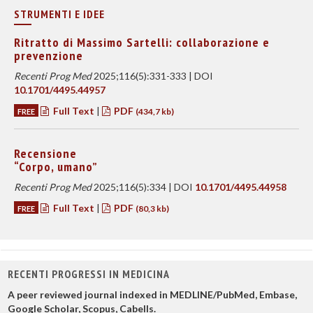
STRUMENTI E IDEE
Ritratto di Massimo Sartelli: collaborazione e
prevenzione
Recenti Prog Med
2025;116(5):331-333 | DOI
10.1701/4495.44957
Full Text
|
PDF
FREE
(434,7 kb)
Recensione
“Corpo, umano”
Recenti Prog Med
2025;116(5):334 | DOI
10.1701/4495.44958
Full Text
|
PDF
FREE
(80,3 kb)
RECENTI PROGRESSI IN MEDICINA
A peer reviewed journal indexed in MEDLINE/PubMed, Embase,
Google Scholar, Scopus, Cabells.