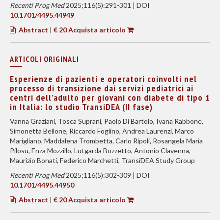
Recenti Prog Med
2025;116(5):291-301 | DOI
10.1701/4495.44949
Abstract
|
€ 20 Acquista articolo
ARTICOLI ORIGINALI
Esperienze di pazienti e operatori coinvolti nel
processo di transizione dai servizi pediatrici ai
centri dell’adulto per giovani con diabete di tipo 1
in Italia: lo studio TransiDEA (II fase)
Vanna Graziani, Tosca Suprani, Paolo Di Bartolo, Ivana Rabbone,
Simonetta Bellone, Riccardo Foglino, Andrea Laurenzi, Marco
Marigliano, Maddalena Trombetta, Carlo Ripoli, Rosangela Maria
Pilosu, Enza Mozzillo, Lutgarda Bozzetto, Antonio Clavenna,
Maurizio Bonati, Federico Marchetti, TransiDEA Study Group
Recenti Prog Med
2025;116(5):302-309 | DOI
10.1701/4495.44950
Abstract
|
€ 20 Acquista articolo