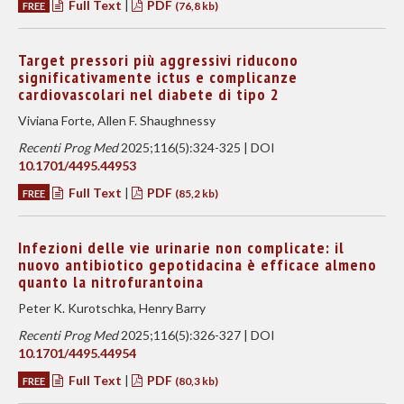
Full Text
|
PDF
FREE
(76,8 kb)
Target pressori più aggressivi riducono
significativamente ictus e complicanze
cardiovascolari nel diabete di tipo 2
Viviana Forte, Allen F. Shaughnessy
Recenti Prog Med
2025;116(5):324-325 | DOI
10.1701/4495.44953
Full Text
|
PDF
FREE
(85,2 kb)
Infezioni delle vie urinarie non complicate: il
nuovo antibiotico gepotidacina è efficace almeno
quanto la nitrofurantoina
Peter K. Kurotschka, Henry Barry
Recenti Prog Med
2025;116(5):326-327 | DOI
10.1701/4495.44954
Full Text
|
PDF
FREE
(80,3 kb)