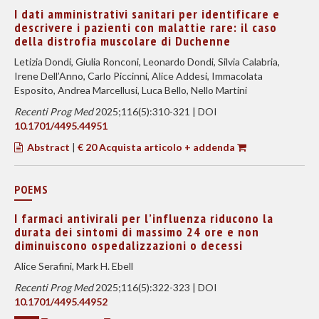
I dati amministrativi sanitari per identificare e
descrivere i pazienti con malattie rare: il caso
della distrofia muscolare di Duchenne
Letizia Dondi, Giulia Ronconi, Leonardo Dondi, Silvia Calabria,
Irene Dell’Anno, Carlo Piccinni, Alice Addesi, Immacolata
Esposito, Andrea Marcellusi, Luca Bello, Nello Martini
Recenti Prog Med
2025;116(5):310-321 | DOI
10.1701/4495.44951
Abstract
|
€ 20 Acquista articolo + addenda
POEMS
I farmaci antivirali per l’influenza riducono la
durata dei sintomi di massimo 24 ore e non
diminuiscono ospedalizzazioni o decessi
Alice Serafini, Mark H. Ebell
Recenti Prog Med
2025;116(5):322-323 | DOI
10.1701/4495.44952