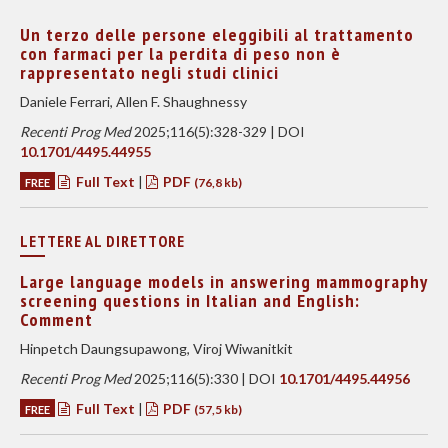
Un terzo delle persone eleggibili al trattamento
con farmaci per la perdita di peso non è
rappresentato negli studi clinici
Daniele Ferrari, Allen F. Shaughnessy
Recenti Prog Med
2025;116(5):328-329 | DOI
10.1701/4495.44955
Full Text
|
PDF
FREE
(76,8 kb)
LETTERE AL DIRETTORE
Large language models in answering mammography
screening questions in Italian and English:
Comment
Hinpetch Daungsupawong, Viroj Wiwanitkit
Recenti Prog Med
2025;116(5):330 | DOI
10.1701/4495.44956
Full Text
|
PDF
FREE
(57,5 kb)