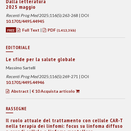
Dalla letteratura
2025 maggio
Recenti Prog Med
2025;116(5):263-268 | DOI
10.1701/4495.44945
Full Text
|
PDF
FREE
(1.413,3 kb)
EDITORIALE
Le sfide per la salute globale
Massimo Sartelli
Recenti Prog Med
2025;116(5):269-271 | DOI
10.1701/4495.44946
Abstract
|
€ 10 Acquista articolo
RASSEGNE
Il ruolo attuale del trattamento con cellule CAR-T
nella terapia dei linfomi: focus su linfoma diffuso