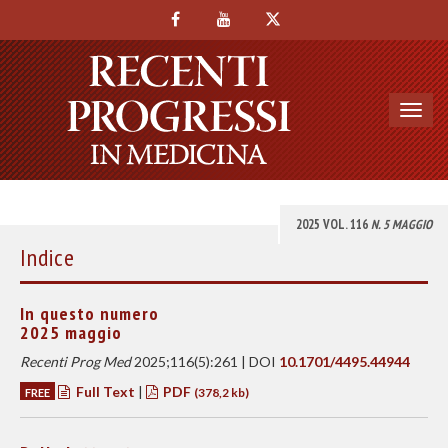
Toggl
navig
2025 VOL. 116
N. 5 MAGGIO
Indice
In questo numero
2025 maggio
Recenti Prog Med
2025;116(5):261 | DOI
10.1701/4495.44944
Full Text
|
PDF
FREE
(378,2 kb)