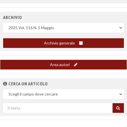
ARCHIVIO
Uscite
Archivio generale
Area autori
CERCA UN ARTICOLO
Nel
campo
Cerca
per
titolo