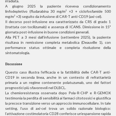
irradiata.
A giugno 2025 la paziente riceveva condizionamento
linfodepletivo (fludarabina 30 mg/m
×3 + ciclofosfamide 500
2
mg/m
×3) seguito da infusione di CAR-T anti-CD19 (axi-cel).
2
Il decorso post-infusione era caratterizzato da CRS di grado 1
(trattata con tocilizumab) e assenza di ICANS. Dimissione in 15ª
giornata post-infusione in buone condizioni generali.
Alla PET a 3 mesi dall’infusione (settembre 2025), la paziente
risultava in remissione completa metabolica (Deauville 1), con
performance status ottimale e completa risoluzione della
sintomatologia.
Discussione
Questo caso illustra l’efficacia e la fattibilità delle CAR-T anti-
CD19 in seconda linea, anche in un contesto di refrattarietà
primaria a un regime contenente polatuzumab, uno dei fattori
prognostici più sfavorevoli nel DLBCL.
La chemioresistenza osservata dopo Pola-R-CHP e R-GEMOX
testimonia la perdita di sensibilità ai farmaci citotossici e giustifica
la precoce transizione verso un approccio immunocellulare. In tale
setting, l’uso di axi-cel trova un solido razionale biologico:
l’attivazione costimolatoria CD28 conferisce un’espansione rapida