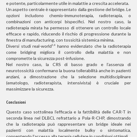
e potente, particolarmente utile in malattie a crescita accelerata.
Un aspetto centrale è rappresentato dalla gestione del bridge. Le
opzioni includono chemio-immunoterapia, radioterapia, o
combinazioni con anticorpi bispecifici. Nel nostro caso, la
radioterapia mirata ha permesso di ottenere un controllo locale
efficace e rapido, riducendo il rischio di progressione durante la
finestra di manufacturing, con tossicità sistemica minima.
Diversi studi real-world
hanno evidenziato che la radioterapia
3,4
come bridging migliora il controllo della malattia e non
compromette la sicurezza post-infusione.
Nel nostro caso, la CRS di basso grado e l’assenza di
neurotossicità confermano la buona tollerabilità anche in pazienti
anziani, a dimostrazione che la selezione multidisciplinare
(ematologo, radioterapista, intensivista) è cruciale per
massimizzare la sicurezza.
Conclusioni
Questo caso sottolinea l’efficacia e la fattibilità delle CAR-T in
seconda linea nel DLBCL refrattario a Pola-R-CHP, dimostrando
che la radioterapia può rappresentare un bridge ideale nei
pazienti con malattia localmente bulky o sintomatica,
consentendo l’accesso alla terapia cellulare in condizioni ottimali.