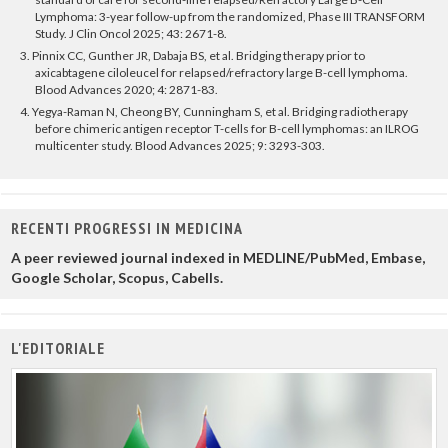
Lymphoma: 3-year follow-up from the randomized, Phase III TRANSFORM
Study. J Clin Oncol 2025; 43: 2671-8.
3. Pinnix CC, Gunther JR, Dabaja BS, et al. Bridging therapy prior to
axicabtagene ciloleucel for relapsed/refractory large B-cell lymphoma.
Blood Advances 2020; 4: 2871-83.
4. Yegya-Raman N, Cheong BY, Cunningham S, et al. Bridging radiotherapy
before chimeric antigen receptor T-cells for B-cell lymphomas: an ILROG
multicenter study. Blood Advances 2025; 9: 3293-303.
RECENTI PROGRESSI IN MEDICINA
A peer reviewed journal indexed in MEDLINE/PubMed, Embase,
Google Scholar, Scopus, Cabells.
L'EDITORIALE