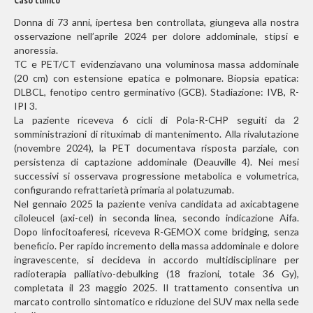
Caso clinico
Donna di 73 anni, ipertesa ben controllata, giungeva alla nostra
osservazione nell’aprile 2024 per dolore addominale, stipsi e
anoressia.
TC e PET/CT evidenziavano una voluminosa massa addominale
(20 cm) con estensione epatica e polmonare. Biopsia epatica:
DLBCL, fenotipo centro germinativo (GCB). Stadiazione: IVB, R-
IPI 3.
La paziente riceveva 6 cicli di Pola-R-CHP seguiti da 2
somministrazioni di rituximab di mantenimento. Alla rivalutazione
(novembre 2024), la PET documentava risposta parziale, con
persistenza di captazione addominale (Deauville 4). Nei mesi
successivi si osservava progressione metabolica e volumetrica,
configurando refrattarietà primaria al polatuzumab.
Nel gennaio 2025 la paziente veniva candidata ad axicabtagene
ciloleucel (axi-cel) in seconda linea, secondo indicazione Aifa.
Dopo linfocitoaferesi, riceveva R-GEMOX come bridging, senza
beneficio. Per rapido incremento della massa addominale e dolore
ingravescente, si decideva in accordo multidisciplinare per
radioterapia palliativo-debulking (18 frazioni, totale 36 Gy),
completata il 23 maggio 2025. Il trattamento consentiva un
marcato controllo sintomatico e riduzione del SUV max nella sede