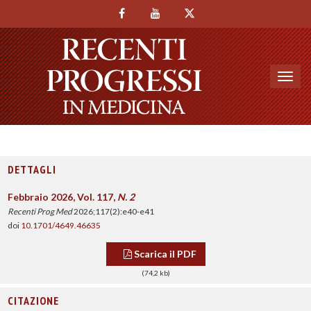
Toggl
navig
DETTAGLI
Febbraio 2026, Vol. 117,
N. 2
Recenti Prog Med
2026;117(2):e40-e41
doi
10.1701/4649.46635
Scarica il PDF
(74,2 kb)
CITAZIONE