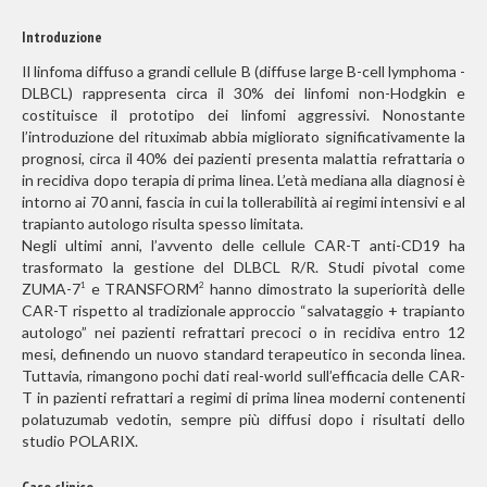
Introduzione
Il linfoma diffuso a grandi cellule B (diffuse large B-cell lymphoma -
DLBCL) rappresenta circa il 30% dei linfomi non-Hodgkin e
costituisce il prototipo dei linfomi aggressivi. Nonostante
l’introduzione del rituximab abbia migliorato significativamente la
prognosi, circa il 40% dei pazienti presenta malattia refrattaria o
in recidiva dopo terapia di prima linea. L’età mediana alla diagnosi è
intorno ai 70 anni, fascia in cui la tollerabilità ai regimi intensivi e al
trapianto autologo risulta spesso limitata.
Negli ultimi anni, l’avvento delle cellule CAR-T anti-CD19 ha
trasformato la gestione del DLBCL R/R. Studi pivotal come
ZUMA-7
e TRANSFORM
hanno dimostrato la superiorità delle
1
2
CAR-T rispetto al tradizionale approccio “salvataggio + trapianto
autologo” nei pazienti refrattari precoci o in recidiva entro 12
mesi, definendo un nuovo standard terapeutico in seconda linea.
Tuttavia, rimangono pochi dati real-world sull’efficacia delle CAR-
T in pazienti refrattari a regimi di prima linea moderni contenenti
polatuzumab vedotin, sempre più diffusi dopo i risultati dello
studio POLARIX.