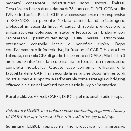
moderni contenenti polatuzumab sono ancora limitati.
Descriviamo il caso di una donna di 73 anni con DLBCL GCB stadio
IVB, refrattaria a Pola-R-CHP e successivamente non responsiva
a R-GEMOX. La paziente è stata candidata ad axicabtagene
ciloleucel in seconda linea. A causa di rapida progressione e
sintomatologia dolorosa, è stato effettuato un bridging con
radioterapia palliativo-debulking sulla massa addominale,
ottenendo controllo locale e beneficio clinico. Dopo
condizionamento linfodepletivo, l’infusione di CAR-T è stata ben
tollerata, con sola CRS di grado 1 e assenza di ICANS. Alla PET a 3
mesi post-infusione la paziente ha ottenuto una remissione
completa metabolica. Questo caso conferma l’efficacia e la
fattibilità delle CAR-T in seconda linea anche dopo fallimento di
polatuzumab e supporta la radioterapia come strategia di bridging
efficace e sicura nei pazienti con malattia bulky o sintomatica.
Parole chiave.
Axi-cel, CAR-T, DLBCL, polatuzumab, radioterapia.
Refractory DLBCL to a polatuzumab-containing regimen: efficacy
of CAR-T therapy in second line with radiotherapy bridging.
Summary.
DLBCL represents the prototype of aggressive