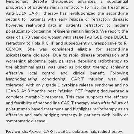
lymphomas; despite therapeutic advances, a substantial
proportion of patients remain refractory to first-line treatment.
Anti-CD19 CAR-T therapy has revolutionized the second-line
setting for patients with early relapse or refractory disease;
however, real-world data in patients refractory to modern
polatuzumab-containing regimens remain limited. We report the
case of a 73-year-old woman with stage IVB GCB-type DLBCL,
refractory to Pola-R-CHP and subsequently unresponsive to R-
GEMOX. She was considered eligible for second-line
axicabtagene ciloleucel. Due to rapid disease progression and
worsening abdominal pain, palliative debulking radiotherapy to
the abdominal mass was used as bridging therapy, achieving
effective local control and clinical benefit. Following
lymphodepleting conditioning, CAR-T infusion was well
tolerated, with only grade 1 cytokine release syndrome and no
ICANS. At 3 months post-infusion, PET imaging documented a
complete metabolic response. This case supports the efficacy
and feasibility of second-line CAR-T therapy even after failure of
polatuzumab-based treatment and highlights radiotherapy as an
effective and safe bridging strategy in patients with bulky or
symptomatic disease.
Key words.
Axi-cel, CAR-T, DLBCL, polatuzumab, radiotherapy.