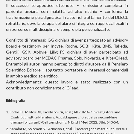
Il successo terapeutico ottenuto – remissione completa in
paziente anziana con malattia ad alto rischio – conferma la
trasformazione paradigmatica in atto nel trattamento del DLBCL
refrattario, dove la terapia cellulare si integra con approcci locali in
un percorso multidisciplinare sempre più personalizzato.
Conflitto di interessi
: GG dichiara di aver partecipato ad advisory
board e testimony per Incyte, Roche, SOBI, Kite, BMS, Takeda,
Gentili, GSK, Abbvie, Lilly; FS dichiara di aver partecipato ad
advisory board per MEDAC Pharma, Sobi, Novartis, e Kite/Gilead.
Entrambi gli autori hanno percepito diritti d’autore da Il Pensiero
Scientifico Editore – soggetto portatore di interessi commerciali
in ambito medico scientifico.
Acknowledgments
: questo lavoro e stato realizzato con un
contributo non condizionante di Gilead.
Bibliografia
1. Locke FL, Miklos DB, Jacobson CA, et al.; All ZUMA-7 Investigators and
Contributing Kite Members. Axicabtagene ciloleucel as second-line
therapy for Large B-Cell Lymphoma. N Engl J Med 2022; 386: 640-54.
2. Kamdar M, Solomon SR, Arnason J, et al. Lisocabtagene maraleucel versus
standard of care for second-line relapsed/Refractory Large B-Cell