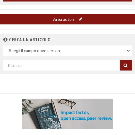
Area autori
CERCA UN ARTICOLO
Nel
campo
Cerca
per
titolo