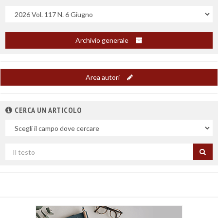
Uscite
Archivio generale
Area autori
CERCA UN ARTICOLO
Nel
campo
Cerca
per
titolo