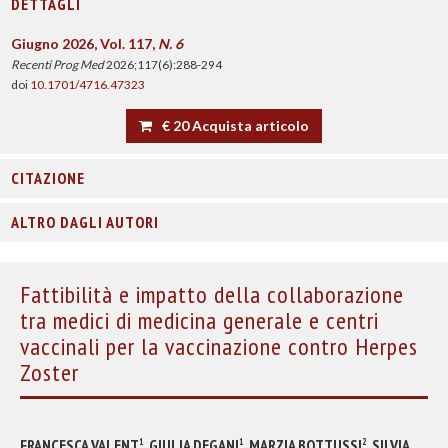
DETTAGLI
Giugno 2026, Vol. 117,
N. 6
Recenti Prog Med
2026;117(6):288-294
doi
10.1701/4716.47323
€ 20 Acquista articolo
CITAZIONE
ALTRO DAGLI AUTORI
Fattibilità e impatto della collaborazione
tra medici di medicina generale e centri
vaccinali per la vaccinazione contro Herpes
Zoster
FRANCESCA VALENT
, GIULIA DEGANI
, MARZIA BOTTUSSI
, SILVIA
1
1
2