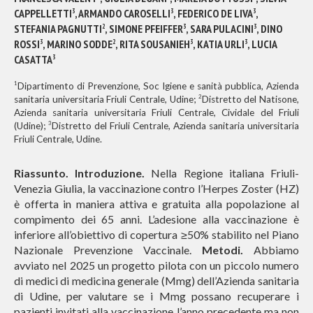
CAPPELLETTI
, ARMANDO CAROSELLI
, FEDERICO DE LIVA
,
3
3
3
STEFANIA PAGNUTTI
, SIMONE PFEIFFER
, SARA PULACINI
, DINO
2
3
3
ROSSI
, MARINO SODDE
, RITA SOUSANIEH
, KATIA URLI
, LUCIA
3
2
3
3
CASATTA
3
1
Dipartimento di Prevenzione, Soc Igiene e sanità pubblica, Azienda
2
sanitaria universitaria Friuli Centrale, Udine;
Distretto del Natisone,
Azienda sanitaria universitaria Friuli Centrale, Cividale del Friuli
3
(Udine);
Distretto del Friuli Centrale, Azienda sanitaria universitaria
Friuli Centrale, Udine.
Riassunto. Introduzione.
Nella Regione italiana Friuli-
Venezia Giulia, la vaccinazione contro l’Herpes Zoster (HZ)
è offerta in maniera attiva e gratuita alla popolazione al
compimento dei 65 anni. L’adesione alla vaccinazione è
inferiore all’obiettivo di copertura ≥50% stabilito nel Piano
Nazionale Prevenzione Vaccinale.
Metodi.
Abbiamo
avviato nel 2025 un progetto pilota con un piccolo numero
di medici di medicina generale (Mmg) dell’Azienda sanitaria
di Udine, per valutare se i Mmg possano recuperare i
pazienti invitati alla vaccinazione l’anno precedente ma non