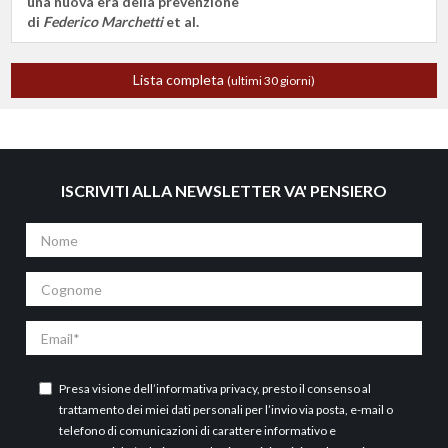
una nuova era della prevenzione
di
Federico Marchetti
et al.
Lista completa
(ultimi 30 giorni)
ISCRIVITI ALLA NEWSLETTER VA' PENSIERO
Nome
Cognome
Email
Presa visione dell’
informativa privacy
, presto il consenso al
trattamento dei miei dati personali per l’invio via posta, e-mail o
telefono di comunicazioni di carattere informativo e