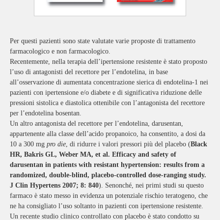
Per questi pazienti sono state valutate varie proposte di trattamento
farmacologico e non farmacologico.
Recentemente, nella terapia dell’ipertensione resistente è stato proposto
l’uso di antagonisti del recettore per l’endotelina, in base
all’osservazione di aumentata concentrazione sierica di endotelina-1 nei
pazienti con ipertensione e/o diabete e di significativa riduzione delle
pressioni sistolica e diastolica ottenibile con l’antagonista del recettore
per l’endotelina bosentan.
Un altro antagonista del recettore per l’endotelina, darusentan,
appartenente alla classe dell’acido propanoico, ha consentito, a dosi da
10 a 300 mg
pro die
, di ridurre i valori pressori più del placebo (
Black
HR, Bakris GL, Weber MA, et al. Efficacy and safety of
da
rusentan in patients with resistant hypertension: results from a
randomized, double-blind, placebo-
controlled dose-ranging study.
J
Clin Hypertens 2007; 8: 840
). Senonché, nei primi studi su questo
farmaco è stato messo in evidenza un potenziale rischio teratogeno, che
ne ha consigliato l’uso soltanto in pazienti con ipertensione resistente.
Un recente studio clinico controllato con placebo è stato condotto su