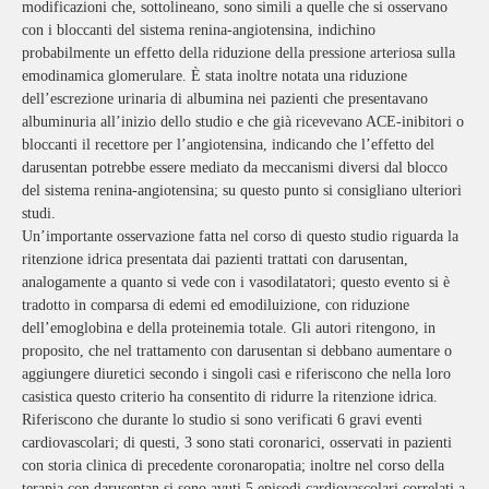
modificazioni che, sottolineano, sono simili a quelle che si osservano
con i bloccanti del sistema renina-angiotensina, indichino
probabilmente un effetto della riduzione della pressione arteriosa sulla
emodinamica glomerulare. È stata inoltre notata una riduzione
dell’escrezione urinaria di albumina nei pazienti che presentavano
albuminuria all’inizio dello studio e che già ricevevano ACE-inibitori o
bloccanti il recettore per l’angiotensina, indicando che l’effetto del
darusentan potrebbe essere mediato da meccanismi diversi dal blocco
del sistema renina-angiotensina; su questo punto si consigliano ulteriori
studi.
Un’importante osservazione fatta nel corso di questo studio riguarda la
ritenzione idrica presentata dai pazienti trattati con darusentan,
analogamente a quanto si vede con i vasodilatatori; questo evento si è
tradotto in comparsa di edemi ed emodiluizione, con riduzione
dell’emoglobina e della proteinemia totale. Gli autori ritengono, in
proposito, che nel trattamento con darusentan si debbano aumentare o
aggiungere diuretici secondo i singoli casi e riferiscono che nella loro
casistica questo criterio ha consentito di ridurre la ritenzione idrica.
Riferiscono che durante lo studio si sono verificati 6 gravi eventi
cardiovascolari; di questi, 3 sono stati coronarici, osservati in pazienti
con storia clinica di precedente coronaropatia; inoltre nel corso della
terapia con darusentan si sono avuti 5 episodi cardiovascolari correlati a