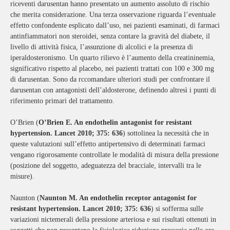
riceventi darusentan hanno presentato un aumento assoluto di rischio
che merita considerazione. Una terza osservazione riguarda l’eventuale
effetto confondente esplicato dall’uso, nei pazienti esaminati, di farmaci
antinfiammatori non steroidei, senza contare la gravità del diabete, il
livello di attività fisica, l’assunzione di alcolici e la presenza di
iperaldosteronismo. Un quarto rilievo è l’aumento della creatininemia,
significativo rispetto al placebo, nei pazienti trattati con 100 e 300 mg
di darusentan. Sono da rccomandare ulteriori studi per confrontare il
darusentan con antagonisti dell’aldosterone, definendo altresì i punti di
riferimento primari del trattamento.
O’Brien (
O’Brien E. An endothelin antagonist for resistant
hypertension. Lancet 2010; 375: 636
) sottolinea la necessità che in
queste valutazioni sull’effetto antipertensivo di determinati farmaci
vengano rigorosamente controllate le modalità di misura della pressione
(posizione del soggetto, adeguatezza del bracciale, intervalli tra le
misure).
Naunton (
Naunton
M. An endothelin receptor antagonist for
resistant hypertension. Lancet 2010; 375: 636
) si sofferma sulle
variazioni nictemerali della pressione arteriosa e sui risultati ottenuti in