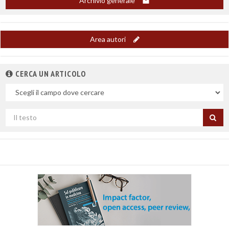
Archivio generale
Area autori
CERCA UN ARTICOLO
Nel
campo
Cerca
per
titolo