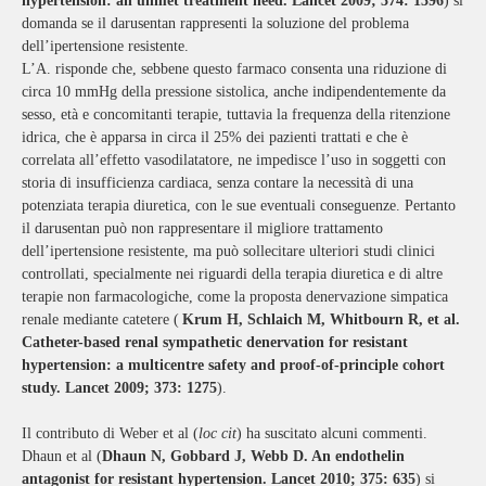
hypertension: an unmet treatment need. Lancet 2009; 374: 1396
)
si
domanda se il darusentan rappresenti la soluzione del problema
dell’ipertensione resistente.
L’A. risponde che, sebbene questo farmaco consenta una riduzione di
circa 10 mmHg della pressione sistolica, anche indipendentemente da
sesso, età e concomitanti terapie, tuttavia la frequenza della ritenzione
idrica, che è apparsa in circa il 25% dei pazienti trattati e che è
correlata all’effetto vasodilatatore, ne impedisce l’uso in soggetti con
storia di insufficienza cardiaca, senza contare la necessità di una
potenziata terapia diuretica, con le sue eventuali conseguenze. Pertanto
il darusentan può non rappresentare il migliore trattamento
dell’ipertensione resistente, ma può sollecitare ulteriori studi clinici
controllati, specialmente nei riguardi della terapia diuretica e di altre
terapie non farmacologiche, come la proposta denervazione simpatica
renale mediante catetere (
Krum H, Schlaich M, Whitbourn R, et al.
Catheter-based renal sympathetic denervation for resistant
hypertension: a multicentre safety and proof-of-principle cohort
study. Lancet 2009; 373: 1275
).
Il contributo di Weber et al (
loc cit
) ha suscitato alcuni commenti.
Dhaun et al (
Dhaun N, Gobbard J, Webb D. An endothelin
antagonist for resistant hypertension. Lancet 2010; 375: 635
) si