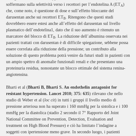
soffermano sulla selettività verso i recettori per l’endotelina A (ET
)
A
che, come noto, è questione di dose e sull’effetto bloccante del
darusentan anche sui recettori
ET
. Ritengono che questi studi
B
dovrebbero essere estesi anche all’effetto del darusentan sul livello
plasmatico dell’endotelina1, dato che il suo aumento è ritenuto un
marcatore del blocco di ET
. La riduzione dell’albumina osservata nei
B
pazienti trattati con darusentan è di difficile spiegazione, sebbene possa
essere correlata alla riduzione della pressione; un contributo alla
soluzione di questo problema potrà venire da futuri studi in pazienti con
un ampio spettro di anomalie funzionali renali e che presentano una
proteinuria residua, nonostante un blocco ottimale del sistema renina-
angiotensina.
Bharti et al (
Bharti B, Bharti S. An endothelin antagonist for
resistant hypertension. Lancet 2010; 375: 635
) rilevano che nello
studio di Weber et al (
loc cit
) in tutti i gruppi il livello medio di
pressione arteriosa non ha superato i 160 mmHg per la sistolica e i 100
mmHg per la diastolica (stadio 2 secondo il 7° Rapporto del Joint
National Committee on Prevention, Detection, Evaluation and
treatment on High Blood Pressure) e ciò ha limitato l’indagine a
soggetti con ipertensione meno grave. In secondo luogo, i pazienti