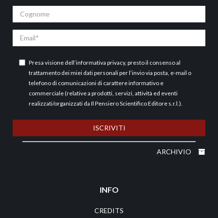
Cognome
Email
Presa visione dell’
informativa privacy
, presto il consenso al
trattamento dei miei dati personali per l’invio via posta, e-mail o
telefono di comunicazioni di carattere informativo e
commerciale (relative a prodotti, servizi, attività ed eventi
realizzati/organizzati da Il Pensiero Scientifico Editore s.r.l.).
ISCRIVITI
ARCHIVIO
INFO
CREDITS