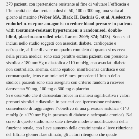
379 pazienti con ipertensione resistente al fine di valutare l’efficacia e
l’innocuità del darusentan a dosi di 50, 100 o 300 mg, una volta al
giorno al mattino (
Weber MA, Black H, Backris G, et al. A selective
endothelin-receptor antagonist to reduce blood pressure in patients
with treatment-resistant hypertension: a randomised, double-
blind, placebo-controlled trial. Lancet 2009; 374; 1423
). Sono stati
inclusi nello studio soggetti con associati diabete, cardiopatie e
nefropatie, al fine di avere un quadro completo di quanto si osserva
nella pratica medica; sono stati peraltro esclusi pazienti con pressione
sistolica ≥180 mmHg o diastolica ≥110 mmHg, con associati diabete
non controllato, anemia, danno epatico, insufficienza cardiaca e con
coronaropatie, ictus e aritmie nei 6 mesi precedenti l’inizio dello
studio; i pazienti sono stati assegnati con criterio random a ricevere
darusentan 50 mg, 100 mg o 300 mg o placebo.
Si è osservato che il darusentan riduce in maniera significativa i valori
pressori sistolici e diastolici in pazienti con ipertensione resistente,
consentendo di raggiungere l’obiettivo di una pressione sistolica <140
mmHg (o <130 mmHg in presenza di diabete o nefropatia cronica). Nel
corso di questo studio sono state rilevate modeste modificazioni della
funzione renale, con lieve aumento della creatininemia e lieve riduzione
del filtrato glomerulare stimato; gli autori ritengono che queste