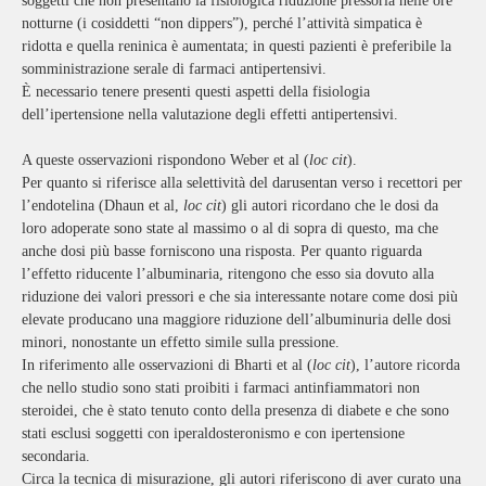
soggetti che non presentano la fisiologica riduzione pressoria nelle ore
notturne (i cosiddetti “non dippers”), perché l’attività simpatica è
ridotta e quella reninica è aumentata; in questi pazienti è preferibile la
somministrazione serale di farmaci antipertensivi.
È necessario tenere presenti questi aspetti della fisiologia
dell’ipertensione nella valutazione degli effetti antipertensivi.
A queste osservazioni rispondono Weber et al (
loc cit
).
Per quanto si riferisce alla selettività del darusentan verso i recettori per
l’endotelina (Dhaun et al,
loc cit
) gli autori ricordano che le dosi da
loro adoperate sono state al massimo o al di sopra di questo, ma che
anche dosi più basse forniscono una risposta. Per quanto riguarda
l’effetto riducente l’albuminaria, ritengono che esso sia dovuto alla
riduzione dei valori pressori e che sia interessante notare come dosi più
elevate producano una maggiore riduzione dell’albuminuria delle dosi
minori, nonostante un effetto simile sulla pressione.
In riferimento alle osservazioni di Bharti et al (
loc cit
), l’autore ricorda
che nello studio sono stati proibiti i farmaci antinfiammatori non
steroidei, che è stato tenuto conto della presenza di diabete e che sono
stati esclusi soggetti con iperaldosteronismo e con ipertensione
secondaria.
Circa la tecnica di misurazione, gli autori riferiscono di aver curato una