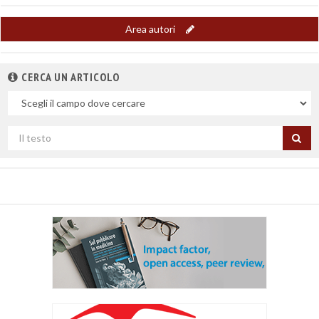
Area autori
CERCA UN ARTICOLO
Nel
campo
Cerca
per
titolo