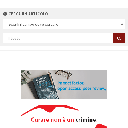
CERCA UN ARTICOLO
Nel
campo
Cerca
per
titolo