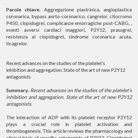
Parole chiave.
Aggregazione piastrinica, angioplastica
coronarica, bypass aorto-coronarico, cangrelor, citocromo
P450, clopidogrel, complicanze emorragiche post-CABG, ,
eventi avversi cardiaci maggiori, P2Y12, prasugrel,
resistenza al clopidogrel, sindrome coronarica acuta,
ticagrelor.
Recent advances on the studies of the platelet’s
inhibition and aggregation. State of the art of new P2Y12
antagonists
Summary.
Recent advances on the studies of the platelet’s
i
nhibition and aggregation. State of the art of new P2Y12
antagonists.
The interaction of ADP with its platelet receptor P2Y12
plays a crucial role in platelet activation and
thrombogenesis. This article reviews the pharmacology and
clinical trials of specific antagonists of P2Y12. Clopidogrel