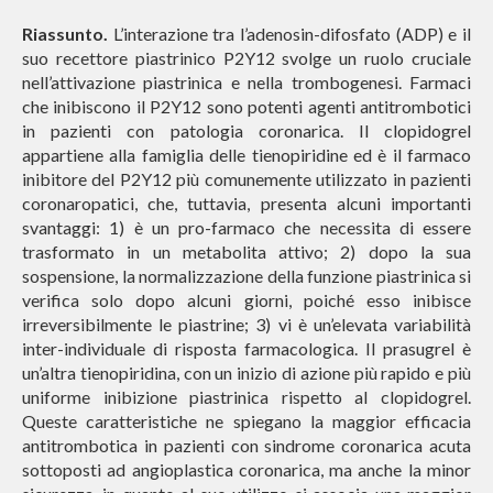
Riassunto.
L’interazione tra l’adenosin-difosfato (ADP) e il
suo recettore piastrinico P2Y12 svolge un ruolo cruciale
nell’attivazione piastrinica e nella trombogenesi. Farmaci
che inibiscono il P2Y12 sono potenti agenti antitrombotici
in pazienti con patologia coronarica. Il clopidogrel
appartiene alla famiglia delle tienopiridine ed è il farmaco
inibitore del P2Y12 più comunemente utilizzato in pazienti
coronaropatici, che, tuttavia, presenta alcuni importanti
svantaggi: 1) è un pro-farmaco che necessita di essere
trasformato in un metabolita attivo; 2) dopo la sua
sospensione, la normalizzazione della funzione piastrinica si
verifica solo dopo alcuni giorni, poiché esso inibisce
irreversibilmente le piastrine; 3) vi è un’elevata variabilità
inter-individuale di risposta farmacologica. Il prasugrel è
un’altra tienopiridina, con un inizio di azione più rapido e più
uniforme inibizione piastrinica rispetto al clopidogrel.
Queste caratteristiche ne spiegano la maggior efficacia
antitrombotica in pazienti con sindrome coronarica acuta
sottoposti ad angioplastica coronarica, ma anche la minor