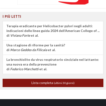
I PIÙ LETTI
Terapia eradicante per Helicobacter pylori negli adulti:
indicazioni delle linee guida 2024 dell’American College of ...
di
Viviana Forte
et al.
Una stagione di riforme per la sanità?
di
Marco Geddes da Filicaia
et al.
La bronchiolite da virus respiratorio sinciziale nel lattante:
una nuova era della prevenzione
di
Federico Marchetti
et al.
Lista completa
(ultimi 30 giorni)