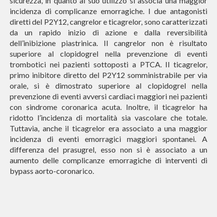
sicurezza, in quanto al suo utilizzo si associa una maggior
incidenza di complicanze emorragiche. I due antagonisti
diretti del P2Y12, cangrelor e ticagrelor, sono caratterizzati
da un rapido inizio di azione e dalla reversibilità
dell’inibizione piastrinica. Il cangrelor non è risultato
superiore al clopidogrel nella prevenzione di eventi
trombotici nei pazienti sottoposti a PTCA. Il ticagrelor,
primo inibitore diretto del P2Y12 somministrabile per via
orale, si è dimostrato superiore al clopidogrel nella
prevenzione di eventi avversi cardiaci maggiori nei pazienti
con sindrome coronarica acuta. Inoltre, il ticagrelor ha
ridotto l’incidenza di mortalità sia vascolare che totale.
Tuttavia, anche il ticagrelor era associato a una maggior
incidenza di eventi emorragici maggiori spontanei. A
differenza del prasugrel, esso non si è associato a un
aumento delle complicanze emorragiche di interventi di
bypass aorto-coronarico.