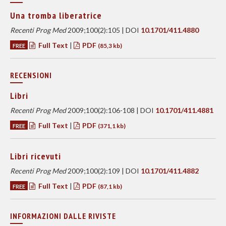
Una tromba liberatrice
Recenti Prog Med
2009;100(2):105 | DOI
10.1701/411.4880
Full Text
|
PDF
FREE
(85,3 kb)
RECENSIONI
Libri
Recenti Prog Med
2009;100(2):106-108 | DOI
10.1701/411.4881
Full Text
|
PDF
FREE
(371,1 kb)
Libri ricevuti
Recenti Prog Med
2009;100(2):109 | DOI
10.1701/411.4882
Full Text
|
PDF
FREE
(87,1 kb)
INFORMAZIONI DALLE RIVISTE