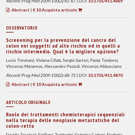
Recenti Prog Med
2009;100(2):61-67 | DOI
10.1701/411.4869
Abstract
|
€ 10 Acquista articolo
OSSERVATORIO
Screeening per la prevenzione del cancro del
colon nei soggetti ad alto rischio ed in quelli a
rischio intermedio. Qual è la migliore opzione?
Lucio Trevisani, Viviana Cifalà, Sergio Sartori, Paola Tombesi,
Vincenzo Matarese, Alessandro Pezzoli, Vincenzo Abbasciano
Recenti Prog Med
2009;100(2):68-72 | DOI
10.1701/411.4870
Abstract
|
€ 10 Acquista articolo
ARTICOLO ORIGINALE
Ruolo dei trattamenti chemioterapici sequenziali
nella terapia delle neoplasie metastatiche del
colon-retto
Davide Tassinari, Emiliano Tamburini, Federica Carloni, Stefania