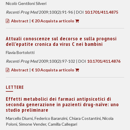
Nicolò Gentiloni Silveri
Recenti Prog Med
2009;100(2):91-96 | DOI
10.1701/411.4875
Abstract
|
€ 20 Acquista articolo
Attuali conoscenze sul decorso e sulla prognosi
dell’epatite cronica da virus C nei bambini
Flavia Bortolotti
Recenti Prog Med
2009;100(2):97-102 | DOI
10.1701/411.4876
Abstract
|
€ 10 Acquista articolo
LETTERE
Effetti metabolici dei farmaci antipsicotici di
seconda generazione in pazienti drug-naïve: uno
studio preliminare
Marcello Diurni, Federico Baranzini, Chiara Costantini, Nicola
Poloni, Simone Vender, Camilla Callegari