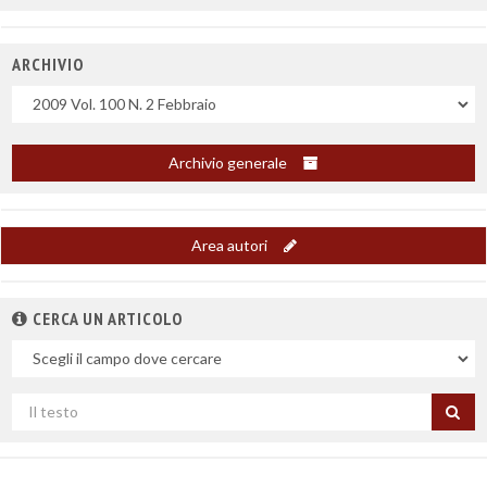
ARCHIVIO
Uscite
Archivio generale
Area autori
CERCA UN ARTICOLO
Nel
campo
Cerca
per
titolo