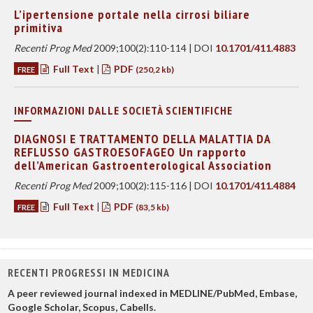
L’ipertensione portale nella cirrosi biliare
primitiva
Recenti Prog Med
2009;100(2):110-114 | DOI
10.1701/411.4883
Full Text
|
PDF
FREE
(250,2 kb)
INFORMAZIONI DALLE SOCIETÀ SCIENTIFICHE
DIAGNOSI E TRATTAMENTO DELLA MALATTIA DA
REFLUSSO GASTROESOFAGEO Un rapporto
dell’American Gastroenterological Association
Recenti Prog Med
2009;100(2):115-116 | DOI
10.1701/411.4884
Full Text
|
PDF
FREE
(83,5 kb)
RECENTI PROGRESSI IN MEDICINA
A peer reviewed journal indexed in MEDLINE/PubMed, Embase,
Google Scholar, Scopus, Cabells.