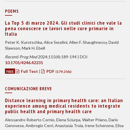
POEMS
La Top 5 di marzo 2024. Gli studi clinici che vale la
pena conoscere se lavori nelle cure primarie in
Italia
Peter K. Kurotschka, Alice Serafini, Allen F. Shaughnessy, David
Slawson, Mark H. Ebell
Recenti Prog Med
2024;115(4):189-194 | DOI
10.1701/4246.42231
Full Text
|
PDF
FREE
(179,2 kb)
COMUNICAZIONE BREVE
Distance learning in primary health care: an Italian
experience among medical residents to integrate
public health and primary health care
Alessandro Roberto Cornio, Elena Sciurpa, Walter Priano, Dario
Genovese, Ambrogio Cerri, Anastasia Troia, Irene Schenone, Elisa