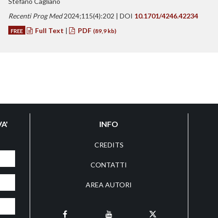
Stefano Cagliano
Recenti Prog Med
2024;115(4):202 | DOI
10.1701/4246.42234
Full Text
|
PDF
FREE
(89,9 kb)
A'
INFO
CREDITS
CONTATTI
AREA AUTORI