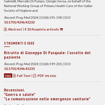
Gabrielli, Marcello Di Pumpo, Giorgio Sessa, on behalf of the
National Working Group of Primary Health Care of the Italian
Society of Hygiene and
Recenti Prog Med
2024;115(4):195-198 | DOI
10.1701/4246.42232
Abstract
|
€ 10 Acquista articolo
STRUMENTI E IDEE
Ritratto di Giuseppe Di Pasquale: l’ascolto del
paziente
Recenti Prog Med
2024;115(4):199-201 | DOI
10.1701/4246.42233
Full Text
|
PDF
FREE
(94,0 kb)
Recensioni.
"Guerra o salute"
"La comunicazione nelle emergenze sanitarie"