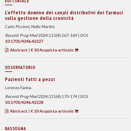
EDITORIALE
L’effetto domino dei canali distributivi dei farmaci
sulla gestione della cronicità
Carlo Piccinni, Nello Martini
Recenti Prog Med
2024;115(4):167-169 | DOI
10.1701/4246.42227
Abstract
|
€ 10 Acquista articolo
OSSERVATORIO
Pazienti fatti a pezzi
Lorenzo Farina
Recenti Prog Med
2024;115(4):170-174 | DOI
10.1701/4246.42228
Abstract
|
€ 10 Acquista articolo
RASSEGNA