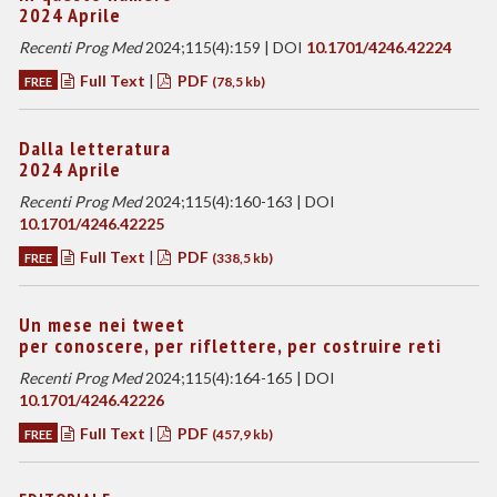
2024 Aprile
Recenti Prog Med
2024;115(4):159 | DOI
10.1701/4246.42224
Full Text
|
PDF
FREE
(78,5 kb)
Dalla letteratura
2024 Aprile
Recenti Prog Med
2024;115(4):160-163 | DOI
10.1701/4246.42225
Full Text
|
PDF
FREE
(338,5 kb)
Un mese nei tweet
per conoscere, per riflettere, per costruire reti
Recenti Prog Med
2024;115(4):164-165 | DOI
10.1701/4246.42226
Full Text
|
PDF
FREE
(457,9 kb)