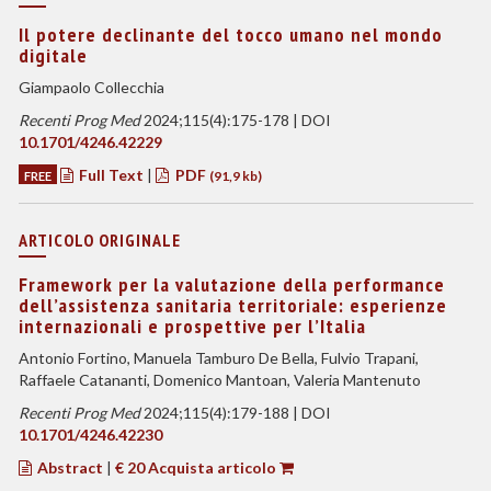
Il potere declinante del tocco umano nel mondo
digitale
Giampaolo Collecchia
Recenti Prog Med
2024;115(4):175-178 | DOI
10.1701/4246.42229
Full Text
|
PDF
FREE
(91,9 kb)
ARTICOLO ORIGINALE
Framework per la valutazione della performance
dell’assistenza sanitaria territoriale: esperienze
internazionali e prospettive per l’Italia
Antonio Fortino, Manuela Tamburo De Bella, Fulvio Trapani,
Raffaele Catananti, Domenico Mantoan, Valeria Mantenuto
Recenti Prog Med
2024;115(4):179-188 | DOI
10.1701/4246.42230
Abstract
|
€ 20 Acquista articolo